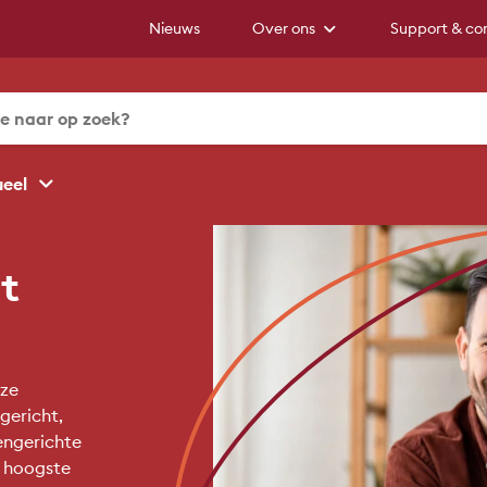
Nieuws
Over ons
Support & co
ueel
t
ze
ngericht,
engerichte
e hoogste