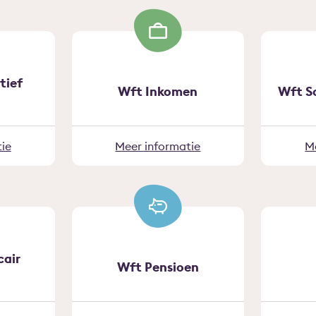
tief
Wft Inkomen
Wft S
ie
Meer informatie
M
air
Wft Pensioen