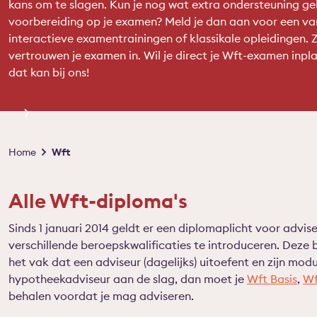
kans om te slagen. Kun je nog wat extra ondersteuning geb
voorbereiding op je examen? Meld je dan aan voor een va
interactieve examentrainingen of klassikale opleidingen. Z
vertrouwen je examen in. Wil je direct je Wft-examen inp
dat kan bij ons!
Kruimelpad
Home
Wft
Alle Wft-diploma's
Sinds 1 januari 2014 geldt er een diplomaplicht voor advis
verschillende beroepskwalificaties te introduceren. Deze b
het vak dat een adviseur (dagelijks) uitoefent en zijn mod
hypotheekadviseur aan de slag, dan moet je
Wft Basis
,
Wf
behalen voordat je mag adviseren.