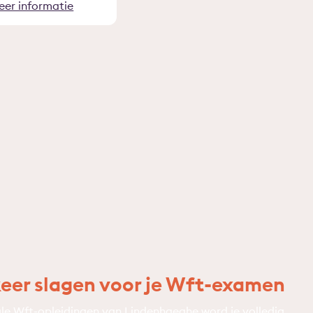
eer informatie
keer slagen voor je Wft-examen
ale Wft-opleidingen van Lindenhaeghe word je volledig