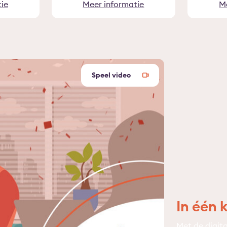
ie
Meer informatie
M
Speel video
In één 
Met de digit