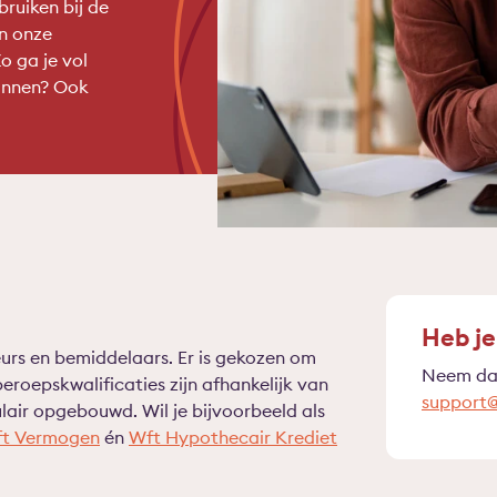
ruiken bij de
n onze
o ga je vol
lannen? Ook
Heb je
eurs en bemiddelaars. Er is gekozen om
Neem dan
eroepskwalificaties zijn afhankelijk van
support@
ulair opgebouwd. Wil je bijvoorbeeld als
t Vermogen
én
Wft Hypothecair Krediet