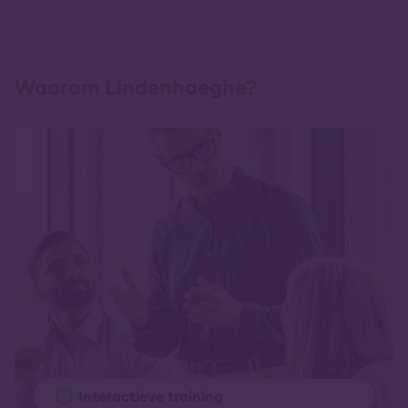
Waarom Lindenhaeghe?
Interactieve training