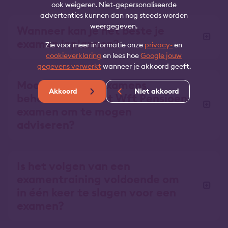
ook weigeren. Niet-gepersonaliseerde
advertenties kunnen dan nog steeds worden
weergegeven.
Wanneer kan je het beste je
examen inplannen?
Zie voor meer informatie onze
privacy-
en
cookieverklaring
en lees hoe
Google jouw
gegevens verwerkt
wanneer je akkoord geeft.
Moet je andere examens
Akkoord
Niet akkoord
behalen naast het Wft Pensioen
examen om te mogen
adviseren?
Is het volgen van een
examentraining voldoende om
in één keer te slagen voor een
examen?