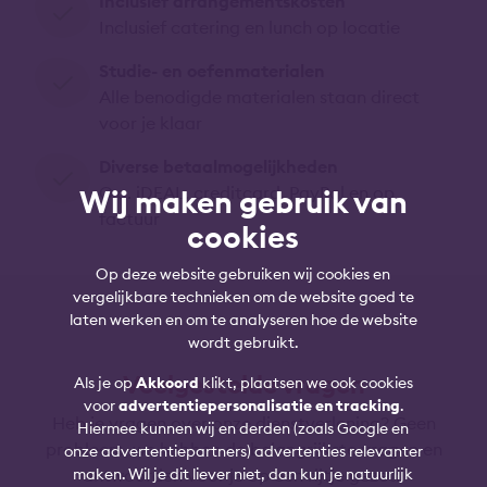
Inclusief arrangementskosten
Inclusief catering en lunch op locatie
Studie- en oefenmaterialen
Alle benodigde materialen staan direct
voor je klaar
Diverse betaalmogelijkheden
O.a. iDEAL, creditcard, PayPal en op
Wij maken gebruik van
factuur
cookies
Op deze website gebruiken wij cookies en
vergelijkbare technieken om de website goed te
laten werken en om te analyseren hoe de website
wordt gebruikt.
Veelgestelde vragen
Als je op
Akkoord
klikt, plaatsen we ook cookies
voor
advertentiepersonalisatie en tracking
.
Heb je vragen over onze dienstverlening? Geen
Hiermee kunnen wij en derden (zoals Google en
probleem, we hebben de belangrijkste vragen en
onze advertentiepartners) advertenties relevanter
antwoorden voor je op een rijtje gezet:
maken. Wil je dit liever niet, dan kun je natuurlijk