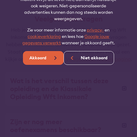
ook weigeren. Niet-gepersonaliseerde
advertenties kunnen dan nog steeds worden
Veelgestelde vragen
weergegeven.
Heb je een vraag over de Klassikale Opleiding Wft
Zie voor meer informatie onze
privacy-
en
cookieverklaring
en lees hoe
Google jouw
Inkomen + 100% Online? De meestgestelde vragen
gegevens verwerkt
wanneer je akkoord geeft.
hebben we hieronder alvast voor je op een rijtje gezet.
Staat je vraag hier niet tussen? Neem dan vooral een
Akkoord
Niet akkoord
kijkje op onze uitgebreide
Veelgestelde vragen-pagina
.
Wat is het verschil tussen deze
opleiding en de Klassikale
Opleiding Wft Inkomen?
Zijn er nog meer
oefenexamens beschikbaar?