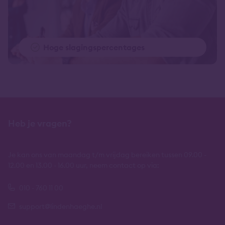
Hoge slagingspercentages
Heb je vragen?
Je kan ons van maandag t/m vrijdag bereiken tussen 09.00 -
12.00 en 13.00 - 16.00 uur, neem contact op via:
010 - 760 11 00
support@lindenhaeghe.nl