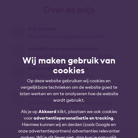
Over de prijs
Vrij van btw
Dit product is vrijgesteld van btw
Inclusief arrangementskosten
Inclusief catering en lunch op locatie
Wij maken gebruik van
cookies
Persoonlijke leeromgeving
12 maanden toegang tot het
Op deze website gebruiken wij cookies en
studiemateriaal
vergelijkbare technieken om de website goed te
laten werken en om te analyseren hoe de website
Diverse betaalmogelijkheden
wordt gebruikt.
O.a. iDEAL, creditcard, PayPal en op
factuur
Als je op
Akkoord
klikt, plaatsen we ook cookies
voor
advertentiepersonalisatie en tracking
.
Hiermee kunnen wij en derden (zoals Google en
onze advertentiepartners) advertenties relevanter
maken. Wil je dit liever niet, dan kun je natuurlijk