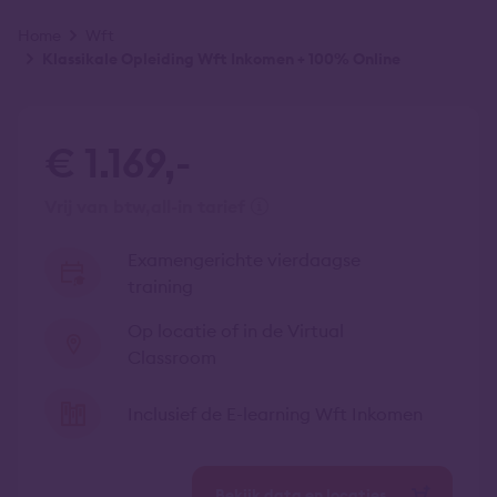
Kruimelpad
Home
Wft
Klassikale Opleiding Wft Inkomen + 100% Online
€ 1.169,-
vrij van btw
all-in tarief
Examengerichte vierdaagse
training
Op locatie of in de Virtual
Classroom
Inclusief de E-learning Wft Inkomen
Bekijk data en locaties