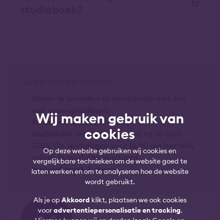
studieboek?
Goed om te weten
Alleen te bestellen in combinatie met een
van onze opleidingen
Wij maken gebruik van
Bevat een lijmboekbinding
cookies
Studieboek wordt uitgeleverd na 10 april
2025. Op werkdagen voor 12.00 uur besteld,
Op deze website gebruiken wij cookies en
volgende werkdag verstuurd
vergelijkbare technieken om de website goed te
Inclusief track & trace
laten werken en om te analyseren hoe de website
wordt gebruikt.
Als je op
Akkoord
klikt, plaatsen we ook cookies
voor
advertentiepersonalisatie en tracking
.