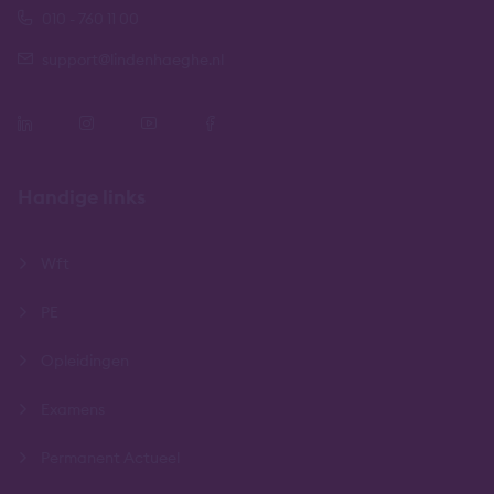
010 - 760 11 00
support@lindenhaeghe.nl
Handige links
Wft
PE
Opleidingen
Examens
Permanent Actueel