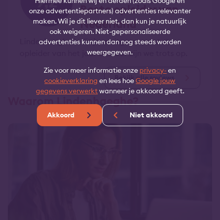
9,2
Hiermee kunnen wij en derden (zoals Google en
Beste opleider van
onze advertentiepartners) advertenties relevanter
Nederland
maken. Wil je dit liever niet, dan kun je natuurlijk
ook weigeren. Niet-gepersonaliseerde
Lindenhaeghe is dit jaar uitgeroepen tot
advertenties kunnen dan nog steeds worden
weergegeven.
opleider van het jaar en daar zijn we trots op.
Zie voor meer informatie onze
privacy-
en
Bekijk alle reviews
cookieverklaring
en lees hoe
Google jouw
gegevens verwerkt
wanneer je akkoord geeft.
Waarom Lindenhaeghe?
Akkoord
Niet akkoord