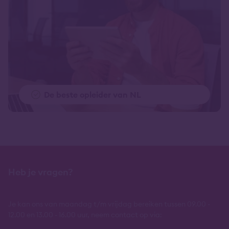
De beste opleider van NL
Heb je vragen?
Je kan ons van maandag t/m vrijdag bereiken tussen 09.00 -
12.00 en 13.00 - 16.00 uur, neem contact op via: