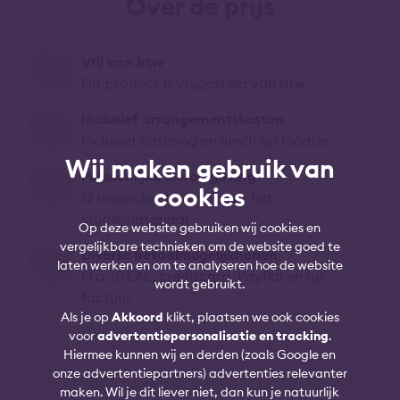
Over de prijs
Vrij van btw
Dit product is vrijgesteld van btw
Inclusief arrangementskosten
Inclusief catering en lunch op locatie
Wij maken gebruik van
Persoonlijke leeromgeving
cookies
12 maanden toegang tot het
studiemateriaal
Op deze website gebruiken wij cookies en
vergelijkbare technieken om de website goed te
Diverse betaalmogelijkheden
laten werken en om te analyseren hoe de website
O.a. iDEAL, creditcard, PayPal en op
wordt gebruikt.
factuur
Als je op
Akkoord
klikt, plaatsen we ook cookies
voor
advertentiepersonalisatie en tracking
.
Hiermee kunnen wij en derden (zoals Google en
onze advertentiepartners) advertenties relevanter
maken. Wil je dit liever niet, dan kun je natuurlijk