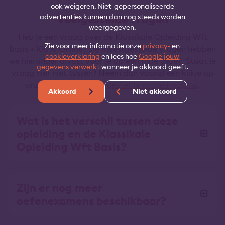
ook weigeren. Niet-gepersonaliseerde
Veelgestelde vragen
advertenties kunnen dan nog steeds worden
weergegeven.
Heb je een vraag over de Klassikale Opleiding Wft
Zie voor meer informatie onze
privacy-
en
Basis + 100% Online? De meestgestelde vragen hebben
cookieverklaring
en lees hoe
Google jouw
we hieronder alvast voor je op een rijtje gezet. Staat je
gegevens verwerkt
wanneer je akkoord geeft.
vraag hier niet tussen? Neem dan vooral een kijkje op
onze uitgebreide
Veelgestelde vragen-pagina
.
Akkoord
Niet akkoord
Wat is het verschil tussen deze
opleiding en de Klassikale
Opleiding Wft Basis?
Zijn er nog meer
oefenexamens beschikbaar?