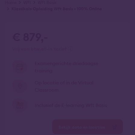
Kruimelpad
Home
Wft
Wft Basis
Klassikale Opleiding Wft Basis + 100% Online
€ 879,-
vrij van btw
all-in tarief
Examengerichte driedaagse
training
Op locatie of in de Virtual
Classroom
Inclusief de E-learning Wft Basis
Bekijk data en locaties