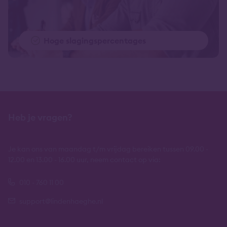
Hoge slagingspercentages
Heb je vragen?
Je kan ons van maandag t/m vrijdag bereiken tussen 09.00 -
12.00 en 13.00 - 16.00 uur, neem contact op via:
010 - 760 11 00
support@lindenhaeghe.nl