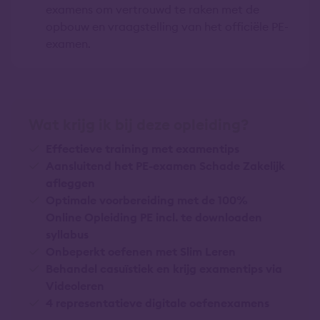
examens om vertrouwd te raken met de
opbouw en vraagstelling van het officiële PE-
examen.
Wat krijg ik bij deze opleiding?
Effectieve training met examentips
Aansluitend het PE-examen Schade Zakelijk
afleggen
Optimale voorbereiding met de 100%
Online Opleiding PE incl. te downloaden
syllabus
Onbeperkt oefenen met Slim Leren
Behandel casuïstiek en krijg examentips via
Videoleren
4 representatieve digitale oefenexamens