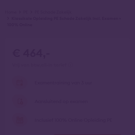
Kruimelpad
Home
PE
PE Schade Zakelijk
Klassikale Opleiding PE Schade Zakelijk Incl. Examen +
100% Online
€ 464,-
vrij van btw
all-in tarief
Examentraining van 3 uur
Aansluitend op examen
Inclusief 100% Online Opleiding PE