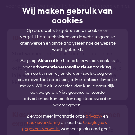
voor op je PE-examen, efficiënt, gestructureerd en met
Wij maken gebruik van
een zeker gevoel.
cookies
Op deze website gebruiken wij cookies en
100% Online voorbereiding
vergelijkbare technieken om de website goed te
laten werken en om te analyseren hoe de website
wordt gebruikt.
Start wanneer het jou uitkomt met de online
zelfstudie. Met de E-learning PE Schade Zakelijk,
Als je op
Akkoord
klikt, plaatsen we ook cookies
voor
advertentiepersonalisatie en tracking
.
oefenexamens, Slim Leren en Videoleren bouw je
Hiermee kunnen wij en derden (zoals Google en
in je eigen tempo aan een solide basis voor de
onze advertentiepartners) advertenties relevanter
klassikale examentraining.
maken. Wil je dit liever niet, dan kun je natuurlijk
ook weigeren. Niet-gepersonaliseerde
advertenties kunnen dan nog steeds worden
weergegeven.
Klassikale
PE-examen
Zie voor meer informatie onze
privacy-
en
examentraining
cookieverklaring
en lees hoe
Google jouw
gegevens verwerkt
wanneer je akkoord geeft.
Na een korte