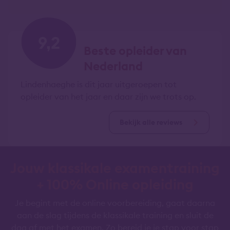
9,2
Beste opleider van
Nederland
Lindenhaeghe is dit jaar uitgeroepen tot
opleider van het jaar en daar zijn we trots op.
Bekijk alle reviews
Jouw klassikale examentraining
+ 100% Online opleiding
Je begint met de online voorbereiding, gaat daarna
aan de slag tijdens de klassikale training en sluit de
dag af met het examen. Zo bereid je je stap voor stap