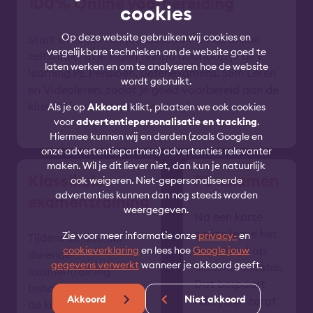
100% Online voorbereiding
cookies
Op deze website gebruiken wij cookies en
Start wanneer het jou uitkomt met de online
vergelijkbare technieken om de website goed te
zelfstudie. In je eigen tempo doorloop je de E-
laten werken en om te analyseren hoe de website
learning PE Pensioen, oefenexamens, Slim Leren
wordt gebruikt.
en Videoleren, zodat je goed voorbereid aan de
klassikale examentraining begint.
Als je op
Akkoord
klikt, plaatsen we ook cookies
voor
advertentiepersonalisatie en tracking
.
Hiermee kunnen wij en derden (zoals Google en
onze advertentiepartners) advertenties relevanter
maken. Wil je dit liever niet, dan kun je natuurlijk
Klassikale
PE-examen
ook weigeren. Niet-gepersonaliseerde
advertenties kunnen dan nog steeds worden
examentraining
weergegeven.
Na een korte
pauze leg je het
Zie voor meer informatie onze
privacy-
en
Tijdens de drie uur
examen af op
cookieverklaring
en lees hoe
Google jouw
durende
gegevens verwerkt
wanneer je akkoord geeft.
dezelfde locatie.
examentraining
Dat bespaart
behandelt de trainer
Akkoord
Niet akkoord
reistijd en zorgt
de kernonderwerpen