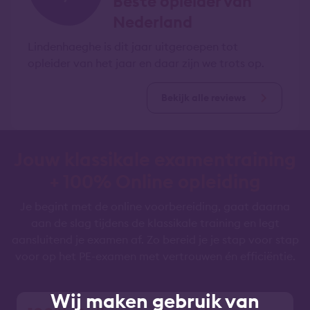
Beste opleider van
Nederland
Lindenhaeghe is dit jaar uitgeroepen tot
opleider van het jaar en daar zijn we trots op.
Bekijk alle reviews
Jouw klassikale examentraining
+ 100% Online opleiding
Je begint met de online voorbereiding, gaat daarna
aan de slag tijdens de klassikale training en legt
aansluitend je examen af. Zo bereid je je stap voor stap
voor op het PE-examen met vertrouwen én efficiëntie.
Wij maken gebruik van