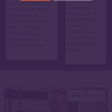
ervoor dat je de
van het PE-examen. Je
lesstof nog
oefent met herkenbare
helder voor ogen
vraagtypen en
hebt. Met een
ontvangt praktische
goede
tips, zodat je het
voorbereiding
examen goed
slaag je in één
voorbereid en vol
dag voor je PE-
vertrouwen aflegt.
examen.
Speel video