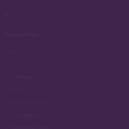
Handige links
Wft
PE
Opleidingen
Examens
Permanent Actueel
Financiële Zorg
Veelgestelde vragen