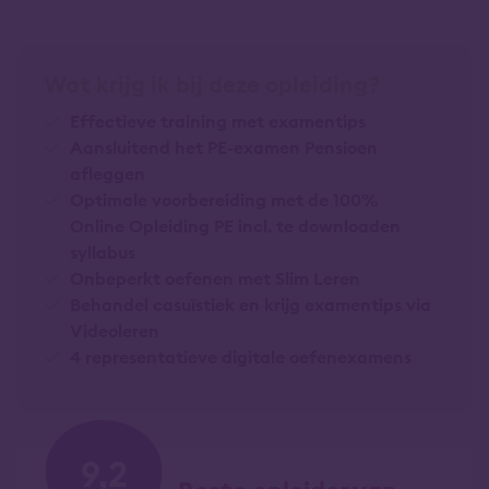
Wat krijg ik bij deze opleiding?
Effectieve training met examentips
Aansluitend het PE-examen Pensioen
afleggen
Optimale voorbereiding met de 100%
Online Opleiding PE incl. te downloaden
syllabus
Onbeperkt oefenen met Slim Leren
Behandel casuïstiek en krijg examentips via
Videoleren
4 representatieve digitale oefenexamens
9,2