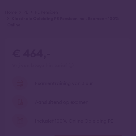
Kruimelpad
Home
PE
PE Pensioen
Klassikale Opleiding PE Pensioen Incl. Examen + 100%
Online
€ 464,-
vrij van btw
all-in tarief
Examentraining van 3 uur
Aansluitend op examen
Inclusief 100% Online Opleiding PE