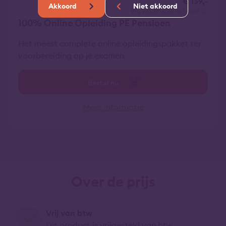
€ 139,-
Akkoord
Niet akkoord
vrij van btw
all-in tarief
100% Online Opleiding PE Pensioen
Het meest complete online opleidingspakket ter
voorbereiding op je examen.
Bestel nu
Meer informatie
Over de prijs
Vrij van btw
Dit product is vrijgesteld van btw