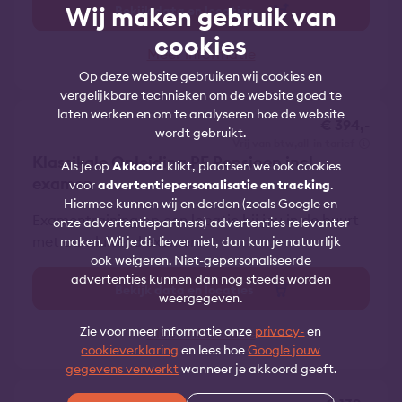
Wij maken gebruik van
Bekijk data en locaties
cookies
Meer informatie
Op deze website gebruiken wij cookies en
vergelijkbare technieken om de website goed te
laten werken en om te analyseren hoe de website
€ 394,-
wordt gebruikt.
vrij van btw
all-in tarief
Klassikale Opleiding PE Pensioen incl.
Als je op
Akkoord
klikt, plaatsen we ook cookies
examen
voor
advertentiepersonalisatie en tracking
.
Hiermee kunnen wij en derden (zoals Google en
Examentraining op een locatie bij jou in de buurt
onze advertentiepartners) advertenties relevanter
met aansluitend examen.
maken. Wil je dit liever niet, dan kun je natuurlijk
ook weigeren. Niet-gepersonaliseerde
advertenties kunnen dan nog steeds worden
Bekijk data en locaties
weergegeven.
Zie voor meer informatie onze
privacy-
en
Meer informatie
cookieverklaring
en lees hoe
Google jouw
gegevens verwerkt
wanneer je akkoord geeft.