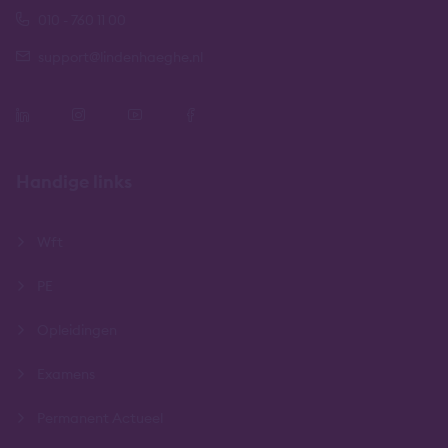
010 - 760 11 00
support@lindenhaeghe.nl
Handige links
Wft
PE
Opleidingen
Examens
Permanent Actueel