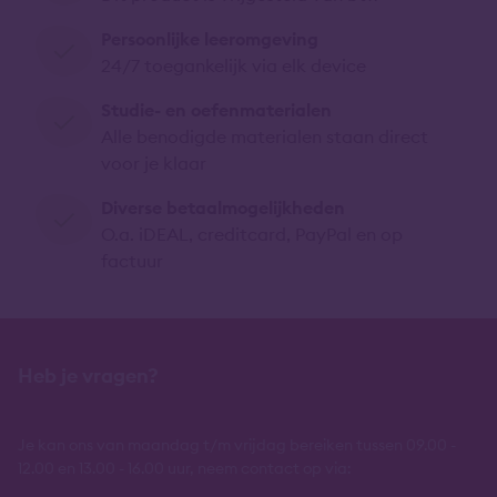
Persoonlijke leeromgeving
24/7 toegankelijk via elk device
Studie- en oefenmaterialen
Alle benodigde materialen staan direct
voor je klaar
Diverse betaalmogelijkheden
O.a. iDEAL, creditcard, PayPal en op
factuur
Heb je vragen?
Je kan ons van maandag t/m vrijdag bereiken tussen 09.00 -
12.00 en 13.00 - 16.00 uur, neem contact op via: