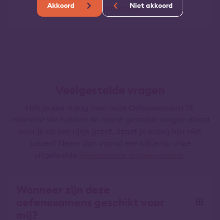
Akkoord
Niet akkoord
Meer informatie
Veelgestelde vragen
Heb je een vraag over onze Oefenexamens PE
Inkomen? We hebben de meest gestelde vragen alvast
voor je op een rijtje gezet. Staat je vraag hier niet
tussen? Neem dan vooral een kijkje op onze
uitgebreide
Veelgestelde vragen-pagina
.
Wanneer zijn deze
oefenexamens geschikt voor
mij?