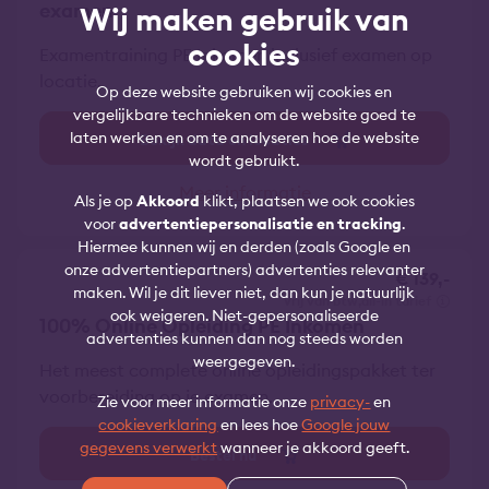
examen
Wij maken gebruik van
cookies
Examentraining PE Inkomen inclusief examen op
locatie.
Op deze website gebruiken wij cookies en
vergelijkbare technieken om de website goed te
laten werken en om te analyseren hoe de website
Bekijk data en locaties
wordt gebruikt.
Meer informatie
Als je op
Akkoord
klikt, plaatsen we ook cookies
voor
advertentiepersonalisatie en tracking
.
Hiermee kunnen wij en derden (zoals Google en
onze advertentiepartners) advertenties relevanter
€ 139,-
maken. Wil je dit liever niet, dan kun je natuurlijk
vrij van btw
all-in tarief
ook weigeren. Niet-gepersonaliseerde
100% Online Opleiding PE Inkomen
advertenties kunnen dan nog steeds worden
weergegeven.
Het meest complete online opleidingspakket ter
voorbereiding op je examen.
Zie voor meer informatie onze
privacy-
en
cookieverklaring
en lees hoe
Google jouw
gegevens verwerkt
wanneer je akkoord geeft.
Bestel nu