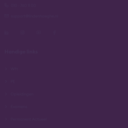
010 - 760 11 00
support@lindenhaeghe.nl
Handige links
Wft
PE
Opleidingen
Examens
Permanent Actueel