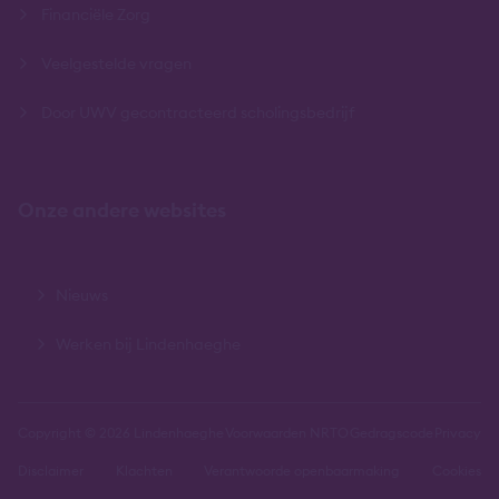
Financiële Zorg
Veelgestelde vragen
Door UWV gecontracteerd scholingsbedrijf
Onze andere websites
Nieuws
Werken bij Lindenhaeghe
Copyright © 2026 Lindenhaeghe
Voorwaarden NRTO
Gedragscode
Privacy
Disclaimer
Klachten
Verantwoorde openbaarmaking
Cookies