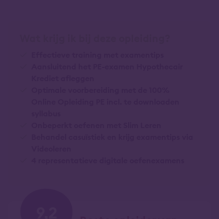
Wat krijg ik bij deze opleiding?
Effectieve training met examentips
Aansluitend het PE-examen Hypothecair
Krediet afleggen
Optimale voorbereiding met de 100%
Online Opleiding PE incl. te downloaden
syllabus
Onbeperkt oefenen met Slim Leren
Behandel casuïstiek en krijg examentips via
Videoleren
4 representatieve digitale oefenexamens
9,2