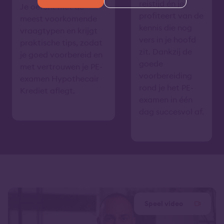
reistijd én je
Je oefent met de
profiteert van de
meest voorkomende
kennis die nog
vraagtypen en krijgt
vers in je hoofd
praktische tips, zodat
zit. Dankzij de
je goed voorbereid en
goede
met vertrouwen je PE-
voorbereiding
examen Hypothecair
rond je het PE-
Krediet aflegt.
examen in één
dag succesvol af.
Speel video