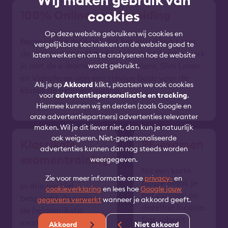
cookies
100% Online voorbereiding
Op deze website gebruiken wij cookies en
Begin op het moment dat het jou uitkomt met
vergelijkbare technieken om de website goed te
de inbegrepen zelfstudie. In je eigen tempo werk
laten werken en om te analyseren hoe de website
je met de e-learning, oefenexamens, Slim Leren
wordt gebruikt.
en Videoleren aan een stevige basis voor de
Als je op
Akkoord
klikt, plaatsen we ook cookies
klassikale examentraining.
voor
advertentiepersonalisatie en tracking
.
Hiermee kunnen wij en derden (zoals Google en
onze advertentiepartners) advertenties relevanter
maken. Wil je dit liever niet, dan kun je natuurlijk
ook weigeren. Niet-gepersonaliseerde
Klassikale
PE-examen
advertenties kunnen dan nog steeds worden
examentraining
weergegeven.
Na een korte
Zie voor meer informatie onze
privacy-
en
pauze maak je
In drie uur tijd
cookieverklaring
en lees hoe
Google jouw
het examen op
bespreekt de trainer
gegevens verwerkt
wanneer je akkoord geeft.
dezelfde locatie.
de belangrijkste
Dat scheelt
examenonderwerpen.
Akkoord
Niet akkoord