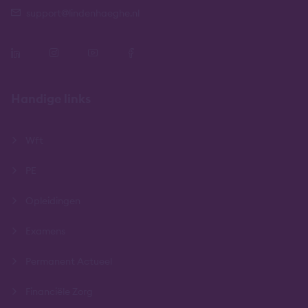
support@lindenhaeghe.nl
Handige links
Wft
PE
Opleidingen
Examens
Permanent Actueel
Financiële Zorg