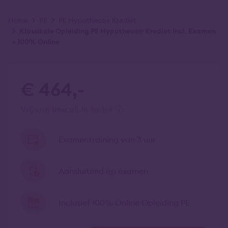
Kruimelpad
Home
PE
PE Hypothecair Krediet
Klassikale Opleiding PE Hypothecair Krediet Incl. Examen
+ 100% Online
€ 464,-
vrij van btw
all-in tarief
Examentraining van 3 uur
Aansluitend op examen
Inclusief 100% Online Opleiding PE