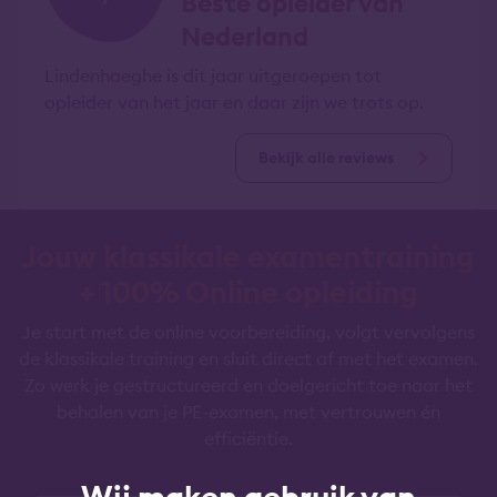
Beste opleider van
Nederland
Lindenhaeghe is dit jaar uitgeroepen tot
opleider van het jaar en daar zijn we trots op.
Bekijk alle reviews
Jouw klassikale examentraining
+ 100% Online opleiding
Je start met de online voorbereiding, volgt vervolgens
de klassikale training en sluit direct af met het examen.
Zo werk je gestructureerd en doelgericht toe naar het
behalen van je PE-examen, met vertrouwen én
efficiëntie.
Wij maken gebruik van