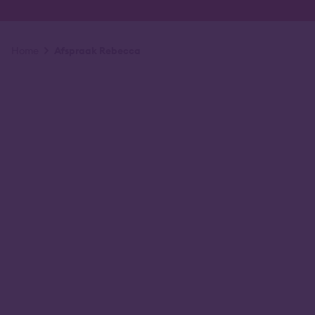
Kruimelpad
Home
Afspraak Rebecca