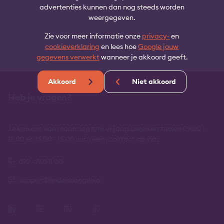
advertenties kunnen dan nog steeds worden
weergegeven.
Zie voor meer informatie onze
privacy-
en
cookieverklaring
en lees hoe
Google jouw
gegevens verwerkt
wanneer je akkoord geeft.
Akkoord
Niet akkoord
Heb je vragen?
Je kan ons van maandag t/m vrijdag bereiken tussen 09.00 -
12.00 en 13.00 - 16.00 uur, neem contact op via:
010 - 760 11 00
support@lindenhaeghe.nl