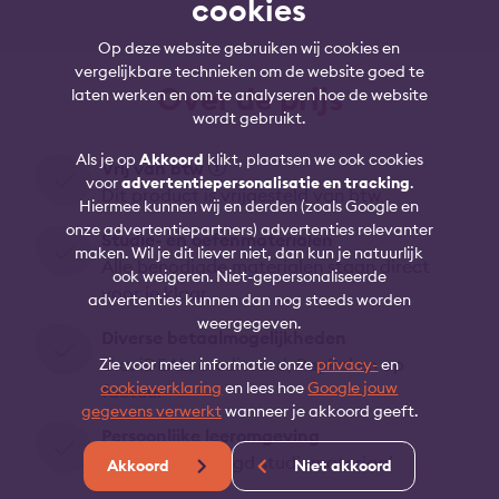
cookies
Op deze website gebruiken wij cookies en
vergelijkbare technieken om de website goed te
Over de prijs
laten werken en om te analyseren hoe de website
wordt gebruikt.
Als je op
Akkoord
klikt, plaatsen we ook cookies
Vrij van btw
voor
advertentiepersonalisatie en tracking
.
Dit product is vrijgesteld van btw
Hiermee kunnen wij en derden (zoals Google en
onze advertentiepartners) advertenties relevanter
Studie- en oefenmaterialen
maken. Wil je dit liever niet, dan kun je natuurlijk
Alle benodigde materialen staan direct
ook weigeren. Niet-gepersonaliseerde
voor je klaar
advertenties kunnen dan nog steeds worden
weergegeven.
Diverse betaalmogelijkheden
O.a. iDEAL, creditcard, PayPal en op
Zie voor meer informatie onze
privacy-
en
cookieverklaring
en lees hoe
Google jouw
factuur
gegevens verwerkt
wanneer je akkoord geeft.
Persoonlijke leeromgeving
Inclusief benodigd studiemateriaal
Akkoord
Niet akkoord