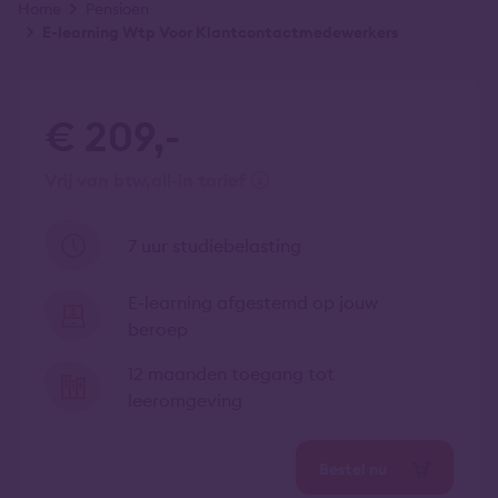
Kruimelpad
Home
Pensioen
E-learning Wtp Voor Klantcontactmedewerkers
€ 209,-
vrij van btw
all-in tarief
7 uur studiebelasting
E-learning afgestemd op jouw
beroep
12 maanden toegang tot
leeromgeving
Bestel nu