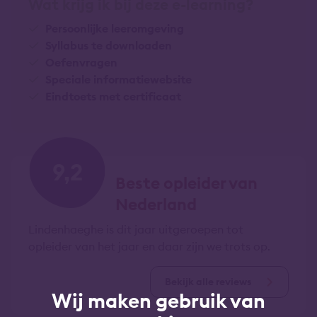
Wat krijg ik bij deze e-learning?
Persoonlijke leeromgeving
Syllabus te downloaden
Oefenvragen
Speciale informatiewebsite
Eindtoets met certificaat
9,2
Beste opleider van
Nederland
Lindenhaeghe is dit jaar uitgeroepen tot
opleider van het jaar en daar zijn we trots op.
Bekijk alle reviews
Wij maken gebruik van