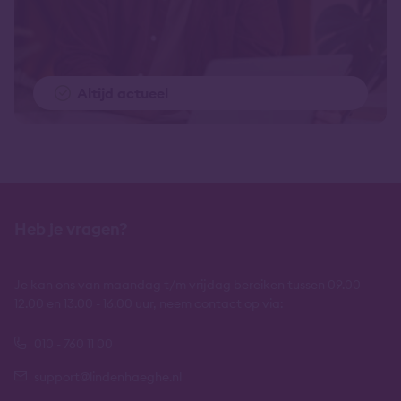
Altijd actueel
Heb je vragen?
Je kan ons van maandag t/m vrijdag bereiken tussen 09.00 -
12.00 en 13.00 - 16.00 uur, neem contact op via:
010 - 760 11 00
support@lindenhaeghe.nl