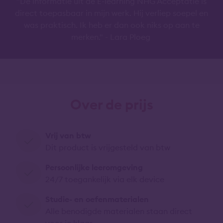
"De informatie uit de E-learning NHG Acceptatie is
direct toepasbaar in mijn werk. Hij verliep soepel en
was praktisch. Ik heb er dan ook niks op aan te
merken." - Lara Ploeg
Over de prijs
Vrij van btw
Dit product is vrijgesteld van btw
Persoonlijke leeromgeving
24/7 toegankelijk via elk device
Studie- en oefenmaterialen
Alle benodigde materialen staan direct
voor je klaar