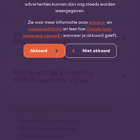
advertenties kunnen dan nog steeds worden
regeling.
weergegeven.
Zie voor meer informatie onze
privacy-
en
cookieverklaring
en lees hoe
Google jouw
Voor wie is de E-learning
gegevens verwerkt
wanneer je akkoord geeft.
NHG Acceptatie?
Akkoord
Niet akkoord
Wat levert de E-learning
NHG Acceptatie mij op?
Wat krijg ik bij deze e-learning?
Persoonlijke leeromgeving
Online leren en oefenen
Afsluitende casus