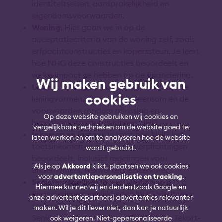
identiteitseisen, aansprakelijkheid en
eigendomsvoorwaarden.
Woning
: Hier gaan we in op de
acceptatiecriteria van de woning zelf, zoals
erfpachtconstructies en koperssteun. Je leert
hoe NHG deze constructies beoordeelt en
welke impact ze hebben op de financiering.
Wij maken gebruik van
Lening
: Je krijgt inzicht in de verschillende
cookies
leningvormen, de maximale leensom en de
voorwaarden rondom aflossing en
Op deze website gebruiken wij cookies en
hypotheekstructuren binnen NHG.
vergelijkbare technieken om de website goed te
Inkomen en lasten:
Je leert hoe NHG het
laten werken en om te analyseren hoe de website
toetsinkomen en financiële verplichtingen
wordt gebruikt.
beoordeelt, inclusief regelingen voor
Als je op
Akkoord
klikt, plaatsen we ook cookies
ondernemers, flexwerkers en senioren.
voor
advertentiepersonalisatie en tracking
.
Seniorenregeling
: Je leert welke extra
Hiermee kunnen wij en derden (zoals Google en
financieringsmogelijkheden NHG biedt voor
onze advertentiepartners) advertenties relevanter
senioren, waaronder de
maken. Wil je dit liever niet, dan kun je natuurlijk
Seniorenverhuisregeling en de Tijdelijk Tekort-
ook weigeren. Niet-gepersonaliseerde