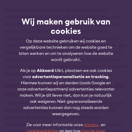
Vragen van cursisten over het studiemateriaal,
adviseurs die hun examen willen annuleren, alles. Elke
Wij maken gebruik van
imperfectie in onze processen kan dan als zand in de
cookies
motor zorgen. Daarnaast hebben we natuurlijk
opgeschaald in personeel, waarbij daar wel grenzen
Op deze website gebruiken wij cookies en
aan zitten. Ondanks al deze maatregelen gaan we niet
vergelijkbare technieken om de website goed te
kunnen voorkomen dat adviseurs langer in de wachtrij
laten werken en om te analyseren hoe de website
staan als ze ons bellen of vaker misgrijpen als ze een
wordt gebruikt.
examentraining willen boeken. Dat hoort tot op zekere
Als je op
Akkoord
klikt, plaatsen we ook cookies
hoogte bij het hoogseizoen.”
voor
advertentiepersonalisatie en tracking
.
Hiermee kunnen wij en derden (zoals Google en
Geef drie praktijktips voor adviseurs die
onze advertentiepartners) advertenties relevanter
nog in PE-actie moeten komen.
maken. Wil je dit liever niet, dan kun je natuurlijk
ook weigeren. Niet-gepersonaliseerde
“Stop met uitstellen is de eerste. Dat betekent niet dat
advertenties kunnen dan nog steeds worden
je direct op examen moet gaan, maar plan in ieder
weergegeven.
geval nu alvast je examen in. Op de meeste
examenlocaties kun je drie maanden van tevoren een
Zie voor meer informatie onze
privacy-
en
plek reserveren, dus als je je nu aanmeldt, kan je kiezen
cookieverklaring
en lees hoe
Google jouw