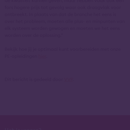
de kwaliteit kunnen geven, maar hebben vaak ook een
fors hogere prijs tot gevolg waar ook draagvlak voor
ontbreekt. In plaats van dat de branche het eens is
over het probleem, moeten alle plus- en minpunten van
elk systeem worden gewogen en moeten we het eens
worden over de oplossing.”
Bekijk hoe jij je optimaal kunt voorbereiden met onze
PE-opleidingen
hier
.
Dit bericht is gedeeld door
VVP
.