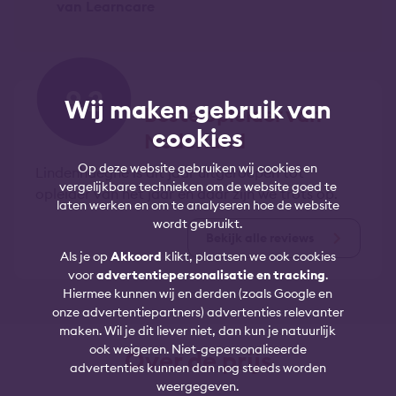
van Learncare
9,2
Wij maken gebruik van
Beste opleider van
cookies
Nederland
Op deze website gebruiken wij cookies en
Lindenhaeghe is dit jaar uitgeroepen tot
vergelijkbare technieken om de website goed te
opleider van het jaar en daar zijn we trots op.
laten werken en om te analyseren hoe de website
wordt gebruikt.
Bekijk alle reviews
Als je op
Akkoord
klikt, plaatsen we ook cookies
voor
advertentiepersonalisatie en tracking
.
Hiermee kunnen wij en derden (zoals Google en
onze advertentiepartners) advertenties relevanter
maken. Wil je dit liever niet, dan kun je natuurlijk
ook weigeren. Niet-gepersonaliseerde
Over de prijs
advertenties kunnen dan nog steeds worden
weergegeven.