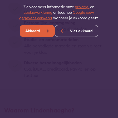
Vrij van btw
Zie voor meer informatie onze
privacy-
en
Dit product is vrijgesteld van btw
cookieverklaring
en lees hoe
Google jouw
gegevens verwerkt
wanneer je akkoord geeft.
Persoonlijke leeromgeving
24/7 toegankelijk via elk device
Akkoord
Niet akkoord
Studie- en oefenmaterialen
Alle benodigde materialen staan direct
voor je klaar
Diverse betaalmogelijkheden
O.a. iDEAL, creditcard, PayPal en op
factuur
Waarom Lindenhaeghe?