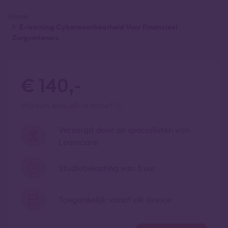
Kruimelpad
Home
E-learning Cyberweerbaarheid Voor Financieel
Zorgverleners
€ 140,-
vrij van btw
all-in tarief
Verzorgd door de specialisten van
Learncare
Studiebelasting van 3 uur
Toegankelijk vanaf elk device