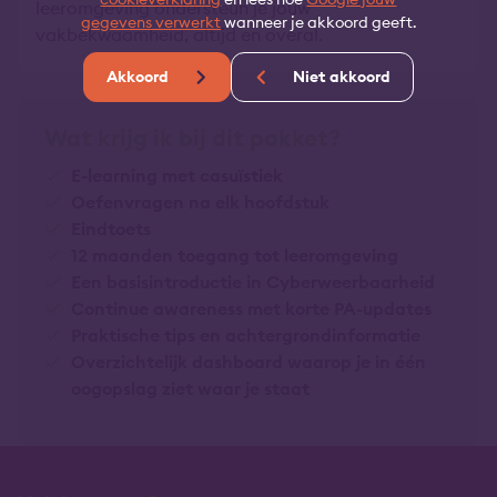
leeromgeving ondersteun je jouw
gegevens verwerkt
wanneer je akkoord geeft.
vakbekwaamheid, altijd en overal.
Akkoord
Niet akkoord
Wat krijg ik bij dit pakket?
E-learning met casuïstiek
Oefenvragen na elk hoofdstuk
Eindtoets
12 maanden toegang tot leeromgeving
Een basisintroductie in Cyberweerbaarheid
Continue awareness met korte PA-updates
Praktische tips en achtergrondinformatie
Overzichtelijk dashboard waarop je in één
oogopslag ziet waar je staat