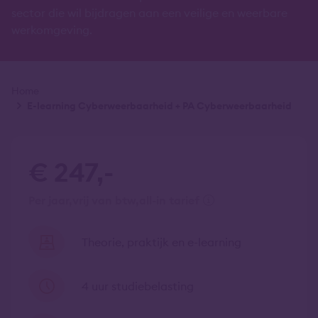
sector die wil bijdragen aan een veilige en weerbare
werkomgeving.
Kruimelpad
Home
E-learning Cyberweerbaarheid + PA Cyberweerbaarheid
€ 247,-
per jaar
vrij van btw
all-in tarief
Theorie, praktijk en e-learning
4 uur studiebelasting