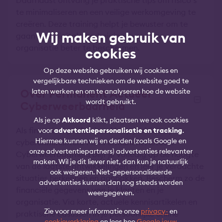
Daarnaast ontvang je praktische tips om risico’s
te minimaliseren en een veilige werkomgeving te
creëren. Deze training helpt je bewuster om te
Wij maken gebruik van
gaan met digitale bedreigingen en jouw
organisatie beter te beschermen.
cookies
Op deze website gebruiken wij cookies en
vergelijkbare technieken om de website goed te
laten werken en om te analyseren hoe de website
Over Permanent Actueel
wordt gebruikt.
Cyberweerbaarheid
Als je op
Akkoord
klikt, plaatsen we ook cookies
Als financieel professional loop je risico op
voor
advertentiepersonalisatie en tracking
.
Hiermee kunnen wij en derden (zoals Google en
cybercriminaliteit. Met Permanent Actueel
onze advertentiepartners) advertenties relevanter
Cyberweerbaarheid blijf je volledig op de hoogte
maken. Wil je dit liever niet, dan kun je natuurlijk
van de laatste ontwikkelingen en leer je verdachte
ook weigeren. Niet-gepersonaliseerde
situaties herkennen en aanpakken. Bescherm zo de
advertenties kunnen dan nog steeds worden
financiële gegevens van je klanten en je
weergegeven.
organisatie. Via korte, actuele kennisartikelen en
Zie voor meer informatie onze
privacy-
en
praktische casussen in je persoonlijke online
cookieverklaring
en lees hoe
Google jouw