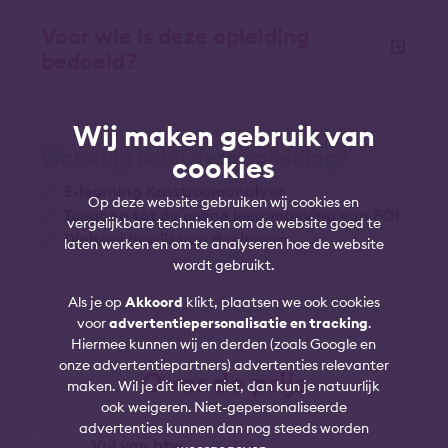
Voor wie is deze opleiding
bedoeld?
Wij maken gebruik van
Wat krijg ik bij deze opleiding?
cookies
E-learning Kasstroomanalyse
Op deze website gebruiken wij cookies en
Toegang tot de online leeromgeving van FOI
vergelijkbare technieken om de website goed te
Digitaal bewijs van deelname
laten werken en om te analyseren hoe de website
wordt gebruikt.
Als je op
Akkoord
klikt, plaatsen we ook cookies
voor
advertentiepersonalisatie en tracking
.
Hiermee kunnen wij en derden (zoals Google en
onze advertentiepartners) advertenties relevanter
Over de prijs
maken. Wil je dit liever niet, dan kun je natuurlijk
ook weigeren. Niet-gepersonaliseerde
advertenties kunnen dan nog steeds worden
Vrij van btw