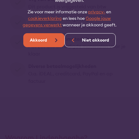
weergegeven.
Dit product is vrijgesteld van btw
Zie voor meer informatie onze
privacy-
en
cookieverklaring
en lees hoe
Google jouw
Persoonlijke leeromgeving
gegevens verwerkt
wanneer je akkoord geeft.
24/7 toegankelijk via elk device
Studie- en oefenmaterialen
Akkoord
Niet akkoord
FOI zet alle benodigde materialen voor je
klaar
Diverse betaalmogelijkheden
O.a. iDEAL, creditcard, PayPal en op
factuur
Waarom Lindenhaeghe?