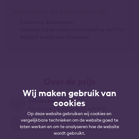
Wat krijg ik bij deze opleiding?
E-learning Balanslezen
Toegang tot de online leeromgeving van FOI
Digitaal bewijs van deelname
Over de prijs
Wij maken gebruik van
cookies
Vrij van btw
Dit product is vrijgesteld van btw
Op deze website gebruiken wij cookies en
vergelijkbare technieken om de website goed te
Persoonlijke leeromgeving
laten werken en om te analyseren hoe de website
24/7 toegankelijk via elk device
wordt gebruikt.