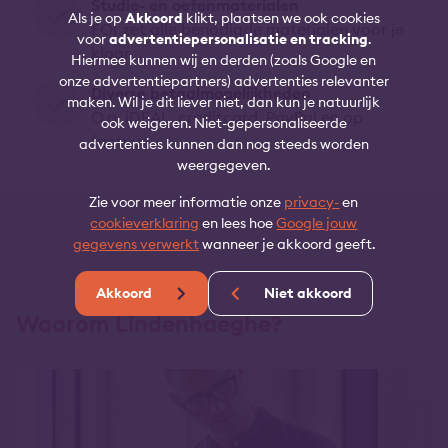
Studie- en oefenmaterialen
Als je op
Akkoord
klikt, plaatsen we ook cookies
FOI zet alle benodigde materialen voor je
voor
advertentiepersonalisatie en tracking
.
klaar
Hiermee kunnen wij en derden (zoals Google en
onze advertentiepartners) advertenties relevanter
Diverse betaalmogelijkheden
maken. Wil je dit liever niet, dan kun je natuurlijk
O.a. iDEAL, creditcard, PayPal en op
ook weigeren. Niet-gepersonaliseerde
factuur
advertenties kunnen dan nog steeds worden
weergegeven.
Zie voor meer informatie onze
privacy-
en
cookieverklaring
en lees hoe
Google jouw
gegevens verwerkt
wanneer je akkoord geeft.
Akkoord
Niet akkoord
Waarom Lindenhaeghe?