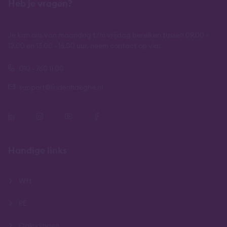
Heb je vragen?
Je kan ons van maandag t/m vrijdag bereiken tussen 09.00 -
12.00 en 13.00 - 16.00 uur, neem contact op via:
010 - 760 11 00
support@lindenhaeghe.nl
Handige links
Wft
PE
Opleidingen