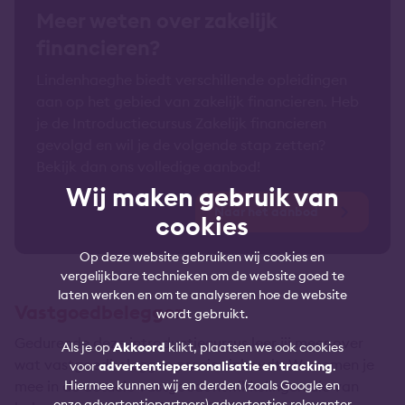
Meer weten over zakelijk
financieren?
Lindenhaeghe biedt verschillende opleidingen
aan op het gebied van zakelijk financieren. Heb
je de Introductiecursus Zakelijk financieren
gevolgd en wil je de volgende stap zetten?
Bekijk dan ons volledige aanbod!
Wij maken gebruik van
Naar het aanbod
cookies
Op deze website gebruiken wij cookies en
vergelijkbare technieken om de website goed te
laten werken en om te analyseren hoe de website
Vastgoedbeleggen
wordt gebruikt.
Gedurende deze introductiecursus leer jij meer over
Als je op
Akkoord
klikt, plaatsen we ook cookies
wat vastgoedbeleggen precies inhoudt. We nemen je
voor
advertentiepersonalisatie en tracking
.
Hiermee kunnen wij en derden (zoals Google en
mee in de actuele vastgoedontwikkelingen die van
onze advertentiepartners) advertenties relevanter