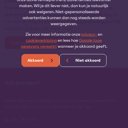
belang zijn, de verschillende
maken. Wil je dit liever niet, dan kun je natuurlijk
financieringsmogelijkheden en fiscale en juridische
ook weigeren. Niet-gepersonaliseerde
aandachtspunten. Benieuwd wat de volgende stap is
advertenties kunnen dan nog steeds worden
om aan de slag te kunnen met vastgoedbeleggen? We
weergegeven.
vertellen je daar ook meer over.
Zie voor meer informatie onze
privacy-
en
cookieverklaring
en lees hoe
Google jouw
Lees meer en meld je aan
gegevens verwerkt
wanneer je akkoord geeft.
Akkoord
Niet akkoord
Heb je vragen?
Je kan ons van maandag t/m vrijdag bereiken tussen 09.00 -
12.00 en 13.00 - 16.00 uur, neem contact op via:
010 - 760 11 00