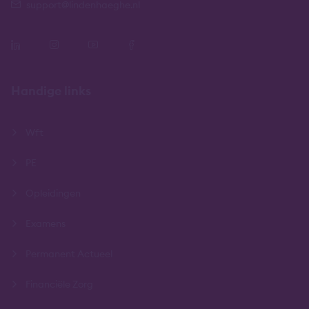
support@lindenhaeghe.nl
Handige links
Wft
PE
Opleidingen
Examens
Permanent Actueel
Financiële Zorg