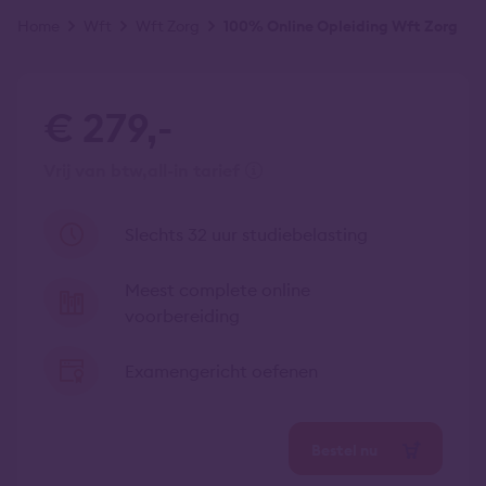
Kruimelpad
Home
Wft
Wft Zorg
100% Online Opleiding Wft Zorg
€ 279,-
vrij van btw
all-in tarief
Slechts 32 uur studiebelasting
Meest complete online
voorbereiding
Examengericht oefenen
Bestel nu