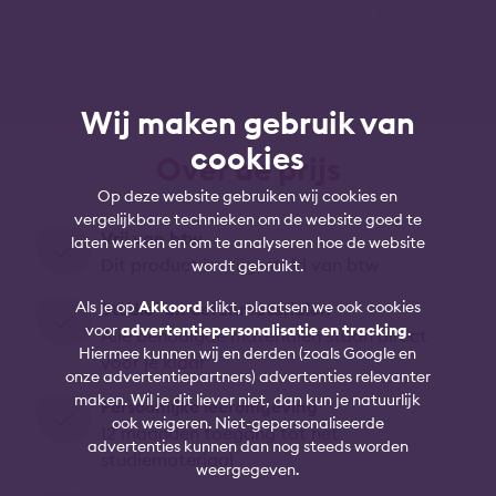
er met onze opleidingen voor zorgen dat jij in één keer
slaagt voor je Wft-examen? Bekijk dan de video.
Wij maken gebruik van
cookies
Over de prijs
Op deze website gebruiken wij cookies en
vergelijkbare technieken om de website goed te
Vrij van btw
laten werken en om te analyseren hoe de website
Dit product is vrijgesteld van btw
wordt gebruikt.
Als je op
Akkoord
klikt, plaatsen we ook cookies
Studie- en oefenmaterialen
voor
advertentiepersonalisatie en tracking
.
Alle benodigde materialen staan direct
Hiermee kunnen wij en derden (zoals Google en
voor je klaar
onze advertentiepartners) advertenties relevanter
maken. Wil je dit liever niet, dan kun je natuurlijk
Persoonlijke leeromgeving
ook weigeren. Niet-gepersonaliseerde
12 maanden toegang tot het
advertenties kunnen dan nog steeds worden
studiemateriaal
weergegeven.