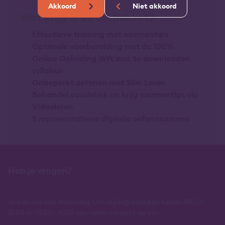
Akkoord
Niet akkoord
Wat krijg ik bij dit pakket?
Effectieve training met examentips
Optimale voorbereiding met de 100%
Online Opleiding Wft incl. te downloaden
syllabus
Onbeperkt oefenen met Slim Leren
Behandel casuïstiek en krijg examentips via
Videoleren
5 representatieve digitale oefenexamens
Heb je vragen?
Je kan ons van maandag t/m vrijdag bereiken tussen 09.00 -
12.00 en 13.00 - 16.00 uur, neem contact op via: