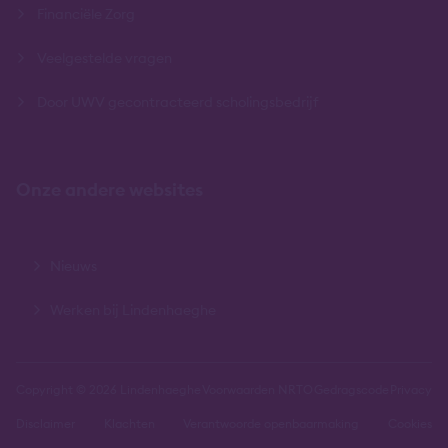
Financiële Zorg
Veelgestelde vragen
Door UWV gecontracteerd scholingsbedrijf
Onze andere websites
Nieuws
Werken bij Lindenhaeghe
Copyright © 2026 Lindenhaeghe
Voorwaarden NRTO
Gedragscode
Privacy
Disclaimer
Klachten
Verantwoorde openbaarmaking
Cookies