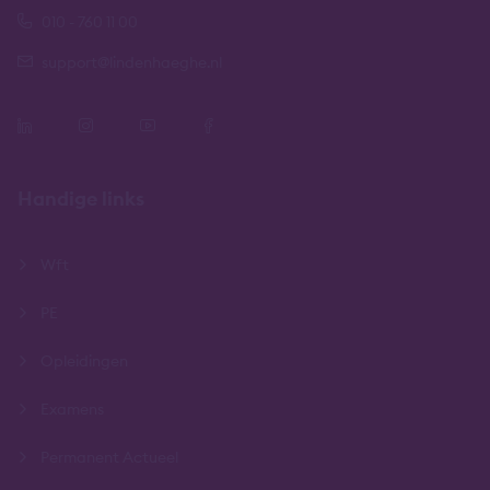
010 - 760 11 00
support@lindenhaeghe.nl
Handige links
Wft
PE
Opleidingen
Examens
Permanent Actueel