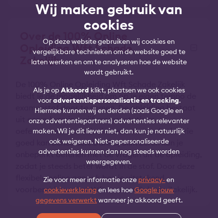
Wij maken gebruik van
cookies
Over de 100% Online
Op deze website gebruiken wij cookies en
Opleiding Wft Schade
vergelijkbare technieken om de website goed te
Zakelijk
laten werken en om te analyseren hoe de website
wordt gebruikt.
De 100% Online Opleiding Wft Schade Zakelijk
Als je op
Akkoord
klikt, plaatsen we ook cookies
biedt je de mogelijkheid om op je eigen tempo de
voor
advertentiepersonalisatie en tracking
.
examenstof door te nemen. De opleiding bestaat
Hiermee kunnen wij en derden (zoals Google en
uit een e-learning, vijf representatieve
onze advertentiepartners) advertenties relevanter
oefenexamens en videoleren, zodat je de theorie
maken. Wil je dit liever niet, dan kun je natuurlijk
ook weigeren. Niet-gepersonaliseerde
goed kan beheersen. Dankzij Slim Leren kan je
advertenties kunnen dan nog steeds worden
onbeperkt oefenen met de vragen uit de opleiding,
weergegeven.
zodat je steeds beter wordt in de stof. Door deze
flexibele online aanpak ben je uitstekend
Zie voor meer informatie onze
privacy-
en
voorbereid voor het Wft-examen Schade Zakelijk.
cookieverklaring
en lees hoe
Google jouw
gegevens verwerkt
wanneer je akkoord geeft.