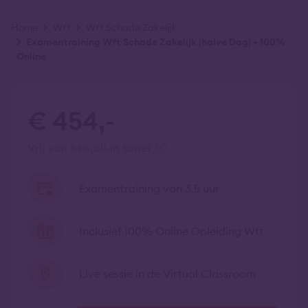
Kruimelpad
Home
Wft
Wft Schade Zakelijk
Examentraining Wft Schade Zakelijk (halve Dag) + 100%
Online
€ 454,-
vrij van btw
all-in tarief
Examentraining van 3,5 uur
Inclusief 100% Online Opleiding Wft
Live sessie in de Virtual Classroom