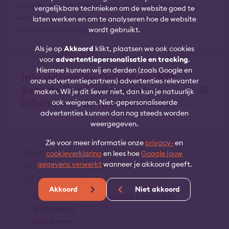
schadeverzekeringen, zoals autoverzekeringen,
vergelijkbare technieken om de website goed te
woonverzekeringen, reisverzekeringen en vele
laten werken en om te analyseren hoe de website
andere verzekeringen.
wordt gebruikt.
Als je op
Akkoord
klikt, plaatsen we ook cookies
voor
advertentiepersonalisatie en tracking
.
Hiermee kunnen wij en derden (zoals Google en
Inhoud van de Opleiding Wft
onze advertentiepartners) advertenties relevanter
Schade Particulier voor
maken. Wil je dit liever niet, dan kun je natuurlijk
informerende medewerkers
ook weigeren. Niet-gepersonaliseerde
advertenties kunnen dan nog steeds worden
weergegeven.
Zie voor meer informatie onze
privacy-
en
Wat krijg ik bij de Opleiding Wft
cookieverklaring
en lees hoe
Google jouw
Schade Particulier voor
gegevens verwerkt
wanneer je akkoord geeft.
informerende medewerkers?
Akkoord
Niet akkoord
De E-learning Wft Schade Particulier
Videoleren
Slim Leren