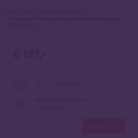
Kruimelpad
Home
Wft
Wft Schade Particulier
Opleiding Wft Schade Particulier Voor Informerende
Medewerkers
€ 197,-
vrij van btw
all-in tarief
37 uur studiebelasting
Met 5 representatieve
oefenexamens
Bestel nu