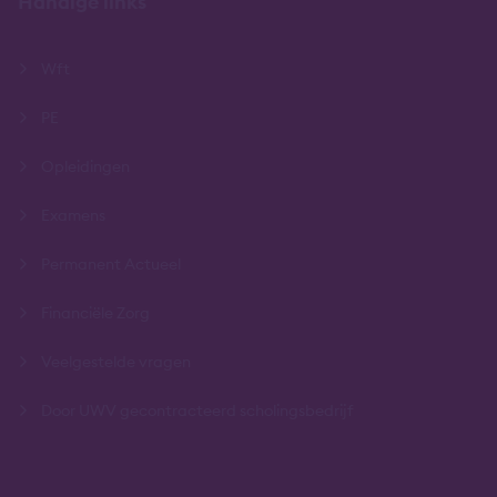
Handige links
Wft
PE
Opleidingen
Examens
Permanent Actueel
Financiële Zorg
Veelgestelde vragen
Door UWV gecontracteerd scholingsbedrijf