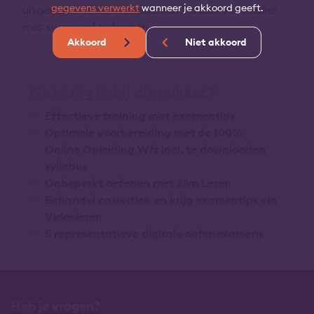
gegevens verwerkt
wanneer je akkoord geeft.
uitgerust om het Wft-examen Schade Particulier
met succes af te leggen.
Akkoord
Niet akkoord
Wat krijg ik bij dit pakket?
Effectieve training met examentips
Optimale voorbereiding met de 100%
Online Opleiding Wft incl. te downloaden
syllabus
Onbeperkt oefenen met Slim Leren
Behandel casuïstiek en krijg examentips via
Videoleren
5 representatieve digitale oefenexamens
Heb je vragen?