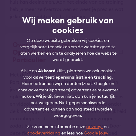
huis kan deelnemen. Aan het einde van de training
heb je meer zelfvertrouwen en weet je precies wat
je kan verwachten op het examen.
Wij maken gebruik van
cookies
Op deze website gebruiken wij cookies en
Over de 100% Online
vergelijkbare technieken om de website goed te
Opleiding Wft Schade
laten werken en om te analyseren hoe de website
Particulier
wordt gebruikt.
Als je op
Akkoord
klikt, plaatsen we ook cookies
Met de 100% Online Opleiding Wft Schade
voor
advertentiepersonalisatie en tracking
.
Particulier kan je op je eigen tempo studeren en
Hiermee kunnen wij en derden (zoals Google en
jezelf optimaal voorbereiden op het examen. De
onze advertentiepartners) advertenties relevanter
maken. Wil je dit liever niet, dan kun je natuurlijk
opleiding bevat een e-learning, vijf oefenexamens
ook weigeren. Niet-gepersonaliseerde
en videoleren, waarmee je de theorie goed onder
advertenties kunnen dan nog steeds worden
de knie krijgt. Via Slim Leren heb je de mogelijkheid
weergegeven.
om onbeperkt te oefenen met examenvragen,
zodat je je kennis kan testen en verbeteren. Door
Zie voor meer informatie onze
privacy-
en
deze flexibele online voorbereiding ben je goed
cookieverklaring
en lees hoe
Google jouw