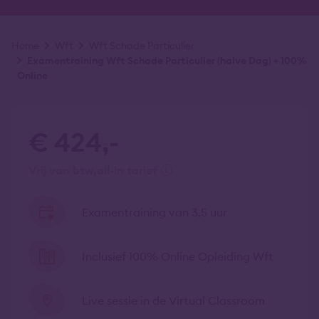
Kruimelpad
Home
Wft
Wft Schade Particulier
Examentraining Wft Schade Particulier (halve Dag) + 100%
Online
€ 424,-
vrij van btw
all-in tarief
Examentraining van 3,5 uur
Inclusief 100% Online Opleiding Wft
Live sessie in de Virtual Classroom