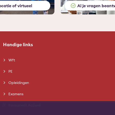
ocatie of virtueel
Al je vragen beant
Handige links
Wft
PE
Opleidingen
Examens
Permanent Actueel