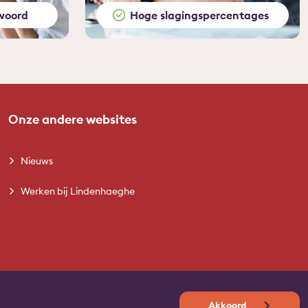
woord
Hoge slagingspercentages
Onze andere websites
Nieuws
Werken bij Lindenhaeghe
Akkoord