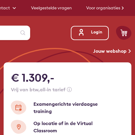
ntact
Veelgestelde vragen
Voor organisaties
Zoeken
Login
Jouw webshop
€ 1.309,-
vrij van btw
all-in tarief
Examengerichte vierdaagse
training
Op locatie of in de Virtual
Classroom