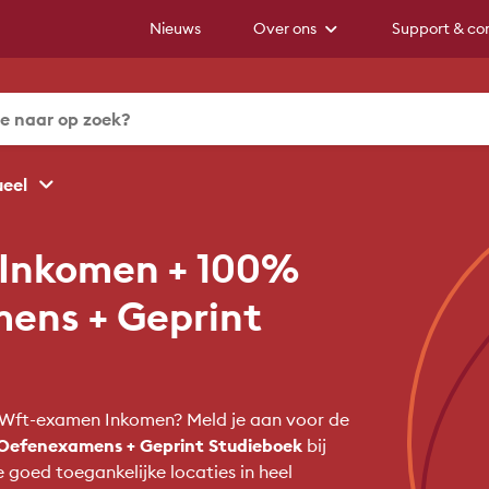
Nieuws
Over ons
Support & co
ueel
t Inkomen + 100%
mens + Geprint
het Wft-examen Inkomen? Meld je aan voor de
a Oefenexamens + Geprint Studieboek
bij
goed toegankelijke locaties in heel