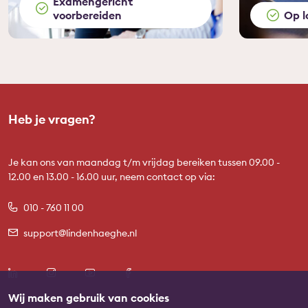
Examengericht
voorbereiden
Op l
Heb je vragen?
Je kan ons van maandag t/m vrijdag bereiken tussen 09.00 -
12.00 en 13.00 - 16.00 uur, neem contact op via:
010 - 760 11 00
support@lindenhaeghe.nl
Wij maken gebruik van cookies