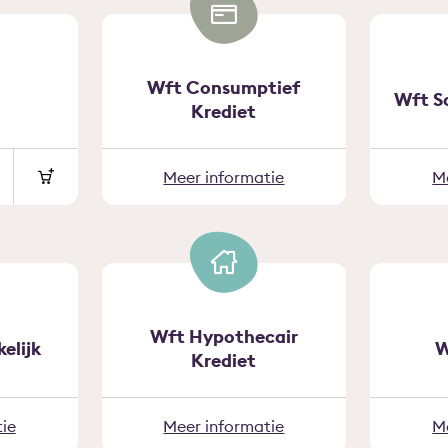
Wft Consumptief
Wft S
Krediet
Meer informatie
M
Wft Hypothecair
elijk
W
Krediet
ie
Meer informatie
M