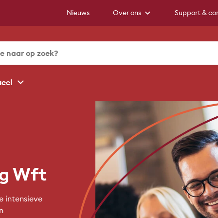
Nieuws
Over ons
Support & co
ueel
ng Wft
 intensieve
n