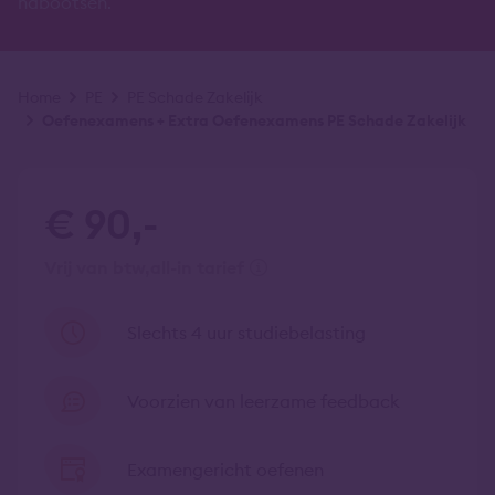
nabootsen.
Kruimelpad
Home
PE
PE Schade Zakelijk
Oefenexamens + Extra Oefenexamens PE Schade Zakelijk
€ 90,-
vrij van btw
all-in tarief
Slechts 4 uur studiebelasting
Voorzien van leerzame feedback
Examengericht oefenen