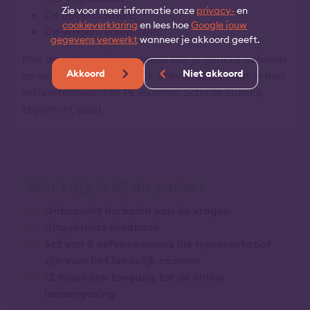
Zie voor meer informatie onze
privacy-
en
De opzetclausule;
cookieverklaring
en lees hoe
Google jouw
De Wegenverkeerswet.
gegevens verwerkt
wanneer je akkoord geeft.
Met de extra oefenexamens kun je gericht oefenen
Akkoord
Niet akkoord
en waardevolle feedback ontvangen, zodat je met
zelfvertrouwen het PE-examen Schade Zakelijk
tegemoet gaat.
Wat krijg ik bij dit pakket
Onbeperkt herhalen van de vragen
Uitgebreide feedback
Set van 6 oefenexamens die representatief
zijn voor het landelijk examen
12 maanden toegang tot de online
leeromgeving