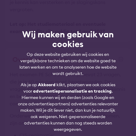
je kennis kan versterken en je slagingskans
vergroten.
Let op: Het studiemateriaal en eventuele
examencredits zijn geldig tot 1 april 2027.
Wij maken gebruik van
cookies
Op deze website gebruiken wij cookies en
Over het examen
vergelijkbare technieken om de website goed te
laten werken en om te analyseren hoe de website
wordt gebruikt.
Het examen PE Schade Zakelijk bevat 23 vragen,
die je in 60 minuten moet beantwoorden. De
Als je op
Akkoord
klikt, plaatsen we ook cookies
vragen zijn verdeeld over twee categorieën: kennis
voor
advertentiepersonalisatie en tracking
.
en begrip (15 vragen) en vaardigheden en
Hiermee kunnen wij en derden (zoals Google en
competenties (8 vragen).
onze advertentiepartners) advertenties relevanter
maken. Wil je dit liever niet, dan kun je natuurlijk
Onderwerpen die in het examen aan bod komen,
ook weigeren. Niet-gepersonaliseerde
zijn onder andere:
advertenties kunnen dan nog steeds worden
weergegeven.
CIS-registratie;