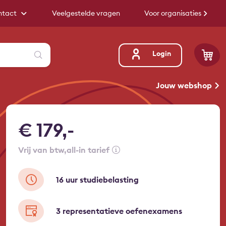
ntact
Veelgestelde vragen
Voor organisaties
Zoeken
Login
Jouw webshop
€ 179,-
vrij van btw
all-in tarief
16 uur studiebelasting
3 representatieve oefenexamens