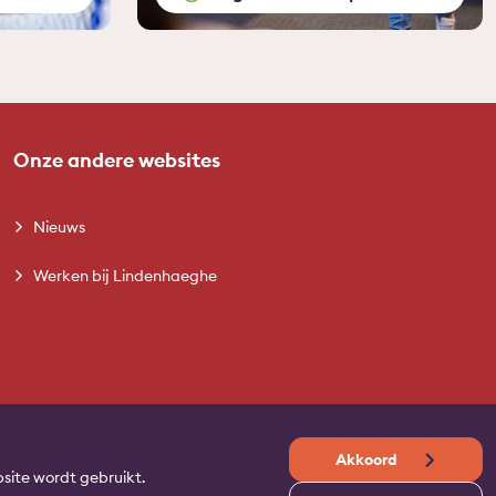
Onze andere websites
Nieuws
Werken bij Lindenhaeghe
Akkoord
site wordt gebruikt.