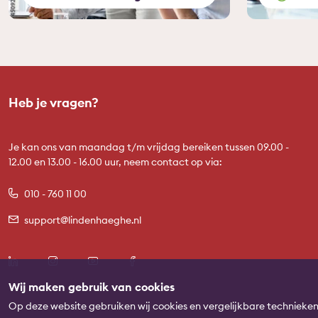
Heb je vragen?
Je kan ons van maandag t/m vrijdag bereiken tussen 09.00 -
12.00 en 13.00 - 16.00 uur, neem contact op via:
010 - 760 11 00
support@lindenhaeghe.nl
Wij maken gebruik van cookies
Op deze website gebruiken wij cookies en vergelijkbare technieke