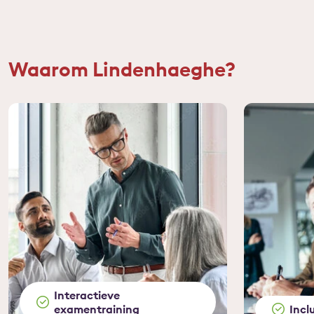
Waarom Lindenhaeghe?
Interactieve
examentraining
Incl