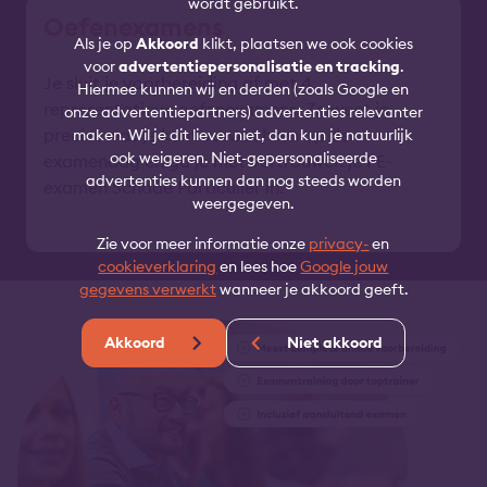
wordt gebruikt.
Oefenexamens
Als je op
Akkoord
klikt, plaatsen we ook cookies
voor
advertentiepersonalisatie en tracking
.
Je sluit je voorbereiding af met 4
Hiermee kunnen wij en derden (zoals Google en
representatieve oefenexamens. Zo weet je
onze advertentiepartners) advertenties relevanter
precies wat je kunt verwachten op de
maken. Wil je dit liever niet, dan kun je natuurlijk
ook weigeren. Niet-gepersonaliseerde
examendag en ga je met vertrouwen je PE-
advertenties kunnen dan nog steeds worden
examen Schade Particulier in.
weergegeven.
Zie voor meer informatie onze
privacy-
en
cookieverklaring
en lees hoe
Google jouw
gegevens verwerkt
wanneer je akkoord geeft.
Akkoord
Niet akkoord