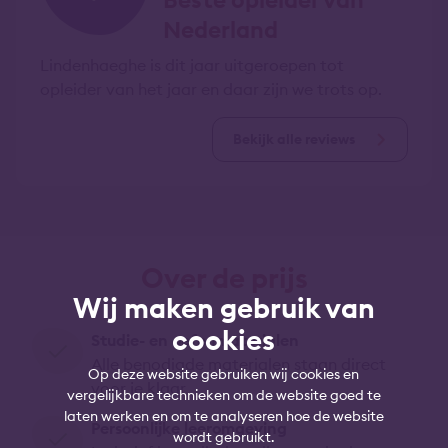
Nederland
Lindenhaeghe is dit jaar uitgeroepen tot
opleider van het jaar en daar zijn we trots op.
Bekijk alle reviews
Over de prijs
Wij maken gebruik van
cookies
Studie- en oefenmaterialen
Alle benodigde materialen staan direct
Op deze website gebruiken wij cookies en
voor je klaar
vergelijkbare technieken om de website goed te
laten werken en om te analyseren hoe de website
Persoonlijke leeromgeving
wordt gebruikt.