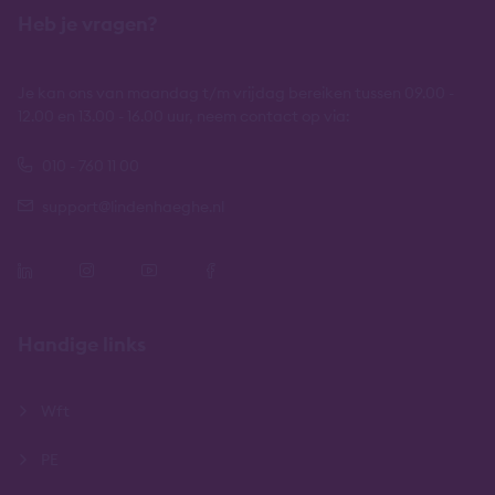
Heb je vragen?
Je kan ons van maandag t/m vrijdag bereiken tussen 09.00 -
12.00 en 13.00 - 16.00 uur, neem contact op via:
010 - 760 11 00
support@lindenhaeghe.nl
Handige links
Wft
PE