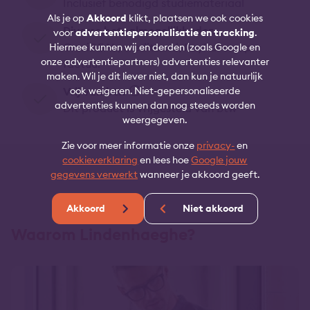
Inclusief benodigd studiemateriaal
Als je op
Akkoord
klikt, plaatsen we ook cookies
Diverse betaalmogelijkheden
voor
advertentiepersonalisatie en tracking
.
O.a. iDEAL, creditcard, PayPal en op
Hiermee kunnen wij en derden (zoals Google en
onze advertentiepartners) advertenties relevanter
factuur
maken. Wil je dit liever niet, dan kun je natuurlijk
ook weigeren. Niet-gepersonaliseerde
Vrij van btw
advertenties kunnen dan nog steeds worden
Dit product is vrijgesteld van btw
weergegeven.
Zie voor meer informatie onze
privacy-
en
cookieverklaring
en lees hoe
Google jouw
gegevens verwerkt
wanneer je akkoord geeft.
Akkoord
Niet akkoord
Waarom Lindenhaeghe?