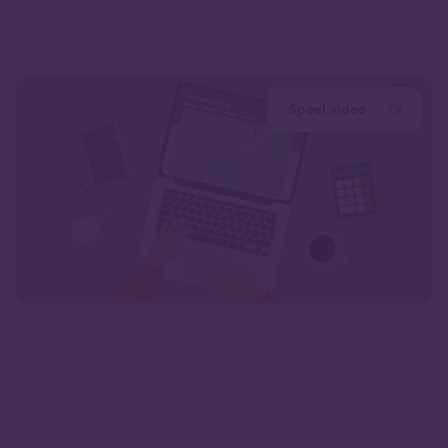
Speel video
In één keer slagen voor je Wft-examen
Met de 100% Online Opleiding Wft Schade Zakelijk van
Lindenhaeghe word je optimaal voorbereid op je
Examen Wft Schade Zakelijk. Benieuwd hoe we er met