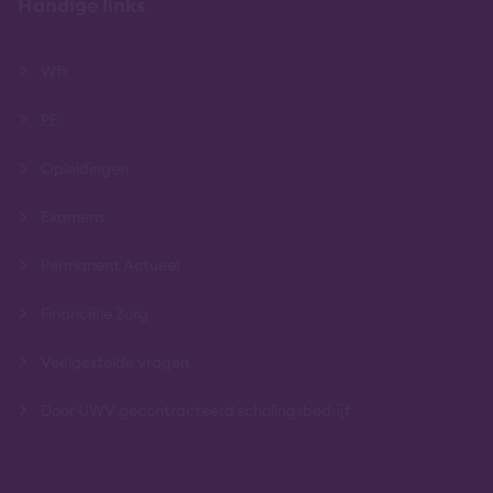
Handige links
Wft
PE
Opleidingen
Examens
Permanent Actueel
Financiële Zorg
Veelgestelde vragen
Door UWV gecontracteerd scholingsbedrijf