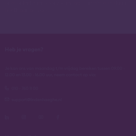
onze opleidingen voor zorgen dat jij in één keer slaagt?
Bekijk dan de video.
Heb je vragen?
Je kan ons van maandag t/m vrijdag bereiken tussen 09.00 -
12.00 en 13.00 - 16.00 uur, neem contact op via:
010 - 760 11 00
support@lindenhaeghe.nl