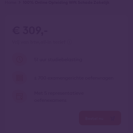
Kruimelpad
Home
100% Online Opleiding Wft Schade Zakelijk
€ 309,-
vrij van btw
all-in tarief
51 uur studiebelasting
± 700 examengerichte oefenvragen
Met 5 representatieve
oefenexamens
Bestel nu