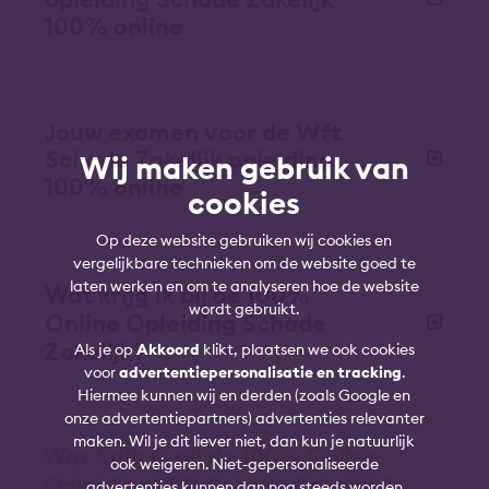
100% online
Jouw examen voor de Wft
Schade Zakelijk opleiding
Wij maken gebruik van
100% online
cookies
Op deze website gebruiken wij cookies en
vergelijkbare technieken om de website goed te
laten werken en om te analyseren hoe de website
Wat krijg ik bij de 100%
wordt gebruikt.
Online Opleiding Schade
Zakelijk?
Als je op
Akkoord
klikt, plaatsen we ook cookies
voor
advertentiepersonalisatie en tracking
.
Hiermee kunnen wij en derden (zoals Google en
onze advertentiepartners) advertenties relevanter
maken. Wil je dit liever niet, dan kun je natuurlijk
Wat krijg ik bij de 100% Online
ook weigeren. Niet-gepersonaliseerde
Opleiding Wft Schade Zakelijk?
advertenties kunnen dan nog steeds worden