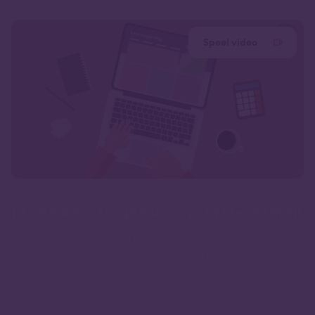
Speel video
In één keer slagen voor je Wft-examen
Met de 100% Online Opleiding Wft Inkomen van
Lindenhaeghe word je optimaal voorbereid op je
Examen Wft Inkomen. Benieuwd hoe we er met onze
opleidingen voor zorgen dat jij in één keer slaagt?
Bekijk dan de video.