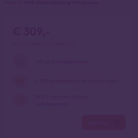
Kruimelpad
Home
100% Online Opleiding Wft Inkomen
€ 309,-
vrij van btw
all-in tarief
44 uur studiebelasting
± 700 examengerichte oefenvragen
Met 5 representatieve
oefenexamens
Bestel nu