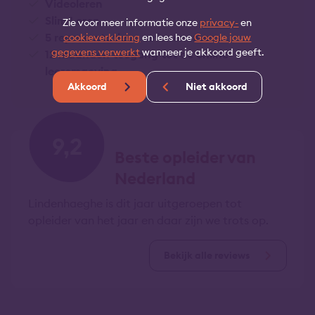
Videoleren
Slim Leren
Zie voor meer informatie onze
privacy-
en
5 representatieve oefenexamens
cookieverklaring
en lees hoe
Google jouw
gegevens verwerkt
wanneer je akkoord geeft.
12 maanden toegang tot de online
leeromgeving
Akkoord
Niet akkoord
9,2
Beste opleider van
Nederland
Lindenhaeghe is dit jaar uitgeroepen tot
opleider van het jaar en daar zijn we trots op.
Bekijk alle reviews