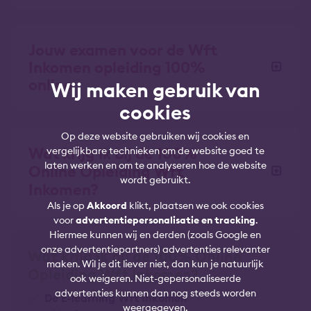
Jouw examen voor de Wft
Inkomen opleiding 100%
online
Wij maken gebruik van
cookies
Op deze website gebruiken wij cookies en
Wat krijg ik bij de 100%
vergelijkbare technieken om de website goed te
laten werken en om te analyseren hoe de website
Online Opleiding Wft
wordt gebruikt.
Inkomen?
Als je op
Akkoord
klikt, plaatsen we ook cookies
voor
advertentiepersonalisatie en tracking
.
Hiermee kunnen wij en derden (zoals Google en
onze advertentiepartners) advertenties relevanter
Wat krijg ik bij de 100% Online
maken. Wil je dit liever niet, dan kun je natuurlijk
Opleiding Wft Inkomen?
ook weigeren. Niet-gepersonaliseerde
advertenties kunnen dan nog steeds worden
De E-learning Wft Inkomen
weergegeven.