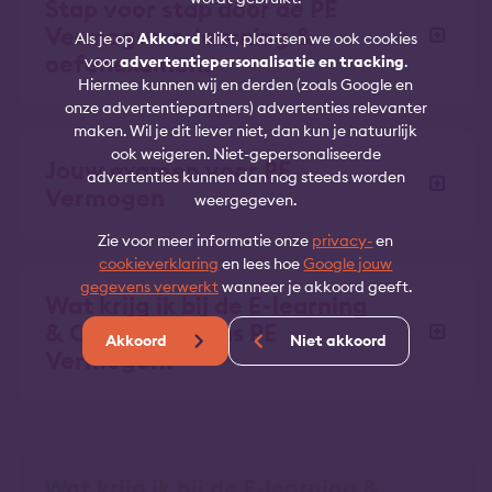
Stap voor stap door de PE
Vermogen e-learning &
Als je op
Akkoord
klikt, plaatsen we ook cookies
oefenexamens
voor
advertentiepersonalisatie en tracking
.
Hiermee kunnen wij en derden (zoals Google en
onze advertentiepartners) advertenties relevanter
maken. Wil je dit liever niet, dan kun je natuurlijk
ook weigeren. Niet-gepersonaliseerde
Jouw examen voor PE
advertenties kunnen dan nog steeds worden
Vermogen
weergegeven.
Zie voor meer informatie onze
privacy-
en
cookieverklaring
en lees hoe
Google jouw
gegevens verwerkt
wanneer je akkoord geeft.
Wat krijg ik bij de E-learning
& Oefenexamens PE
Akkoord
Niet akkoord
Vermogen?
Wat krijg ik bij de E-learning &