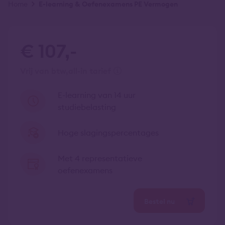
Kruimelpad
Home
E-learning & Oefenexamens PE Vermogen
€ 107,-
vrij van btw
all-in tarief
E-learning van 14 uur
studiebelasting
Hoge slagingspercentages
Met 4 representatieve
oefenexamens
Bestel nu