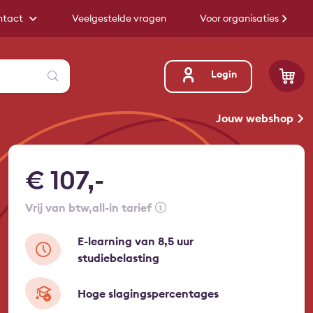
ntact
Veelgestelde vragen
Voor organisaties
Zoeken
Login
Jouw webshop
€ 107,-
vrij van btw
all-in tarief
E-learning van 8,5 uur
studiebelasting
Hoge slagingspercentages