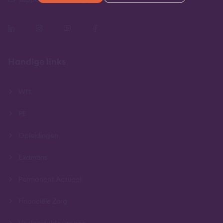
Handige links
Wft
PE
Opleidingen
Examens
Permanent Actueel
Financiële Zorg