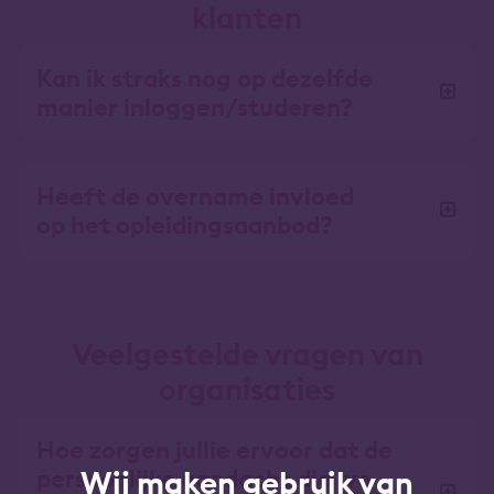
klanten
Kan ik straks nog op dezelfde
manier inloggen/studeren?
Heeft de overname invloed
op het opleidingsaanbod?
Veelgestelde vragen van
organisaties
Hoe zorgen jullie ervoor dat de
Wij maken gebruik van
persoonlijke aandacht die we