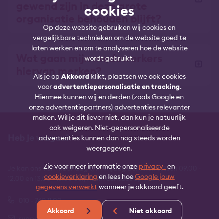
gewend zijn in deze grote
cookies
organisatie behouden blijft?
Op deze website gebruiken wij cookies en
vergelijkbare technieken om de website goed te
laten werken en om te analyseren hoe de website
Wat gaan mijn medewerkers
wordt gebruikt.
hiervan merken?
Als je op
Akkoord
klikt, plaatsen we ook cookies
voor
advertentiepersonalisatie en tracking
.
Hiermee kunnen wij en derden (zoals Google en
onze advertentiepartners) advertenties relevanter
maken. Wil je dit liever niet, dan kun je natuurlijk
ook weigeren. Niet-gepersonaliseerde
Heb je vragen?
advertenties kunnen dan nog steeds worden
weergegeven.
Zie voor meer informatie onze
privacy-
en
Je kan ons van maandag t/m vrijdag bereiken tussen 09.00 -
cookieverklaring
en lees hoe
Google jouw
12.00 en 13.00 - 16.00 uur, neem contact op via:
gegevens verwerkt
wanneer je akkoord geeft.
010 - 760 11 00
Akkoord
Niet akkoord
support@lindenhaeghe.nl