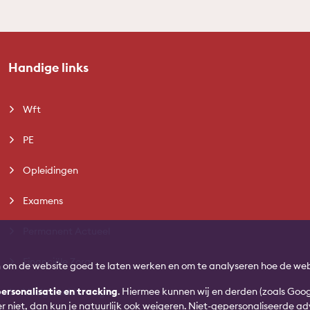
Handige links
Wft
PE
Opleidingen
Examens
Permanent Actueel
Financiële Zorg
n om de website goed te laten werken en om te analyseren hoe de web
ersonalisatie en tracking
. Hiermee kunnen wij en derden (zoals Goo
Veelgestelde vragen
ver niet, dan kun je natuurlijk ook weigeren. Niet-gepersonaliseerde 