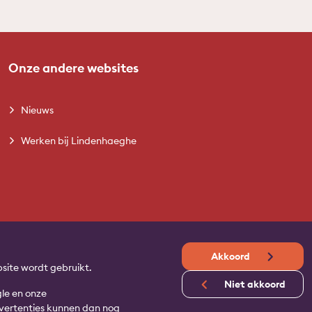
Onze andere websites
Nieuws
Werken bij Lindenhaeghe
Akkoord
site wordt gebruikt.
Niet akkoord
gle en onze
advertenties kunnen dan nog