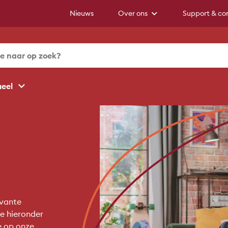
Nieuws
Over ons
Support & co
ueel
evante
e hieronder
e op onze