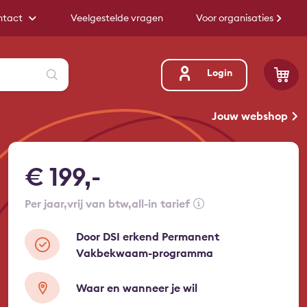
ntact
Veelgestelde vragen
Voor organisaties
Zoeken
Login
Jouw webshop
€ 199,-
per jaar
vrij van btw
all-in tarief
Door DSI erkend Permanent
Vakbekwaam-programma
Waar en wanneer je wil