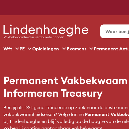
Wft
PE
Opleidingen
Examens
Permanent Act
Permanent Vakbekwaam 
Informeren Treasury
Ben jij als DSI-gecertificeerde op zoek naar de beste man
vakbekwaamheidseisen? Volg dan nu
Permanent Vakbekw
bij Lindenhaeghe en blijf volledig op de hoogte van de rel
Zo ben jij continu aantoonbaar vakbekwaam!