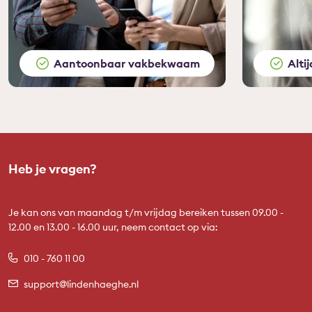
Aantoonbaar vakbekwaam
Alti
Heb je vragen?
Je kan ons van maandag t/m vrijdag bereiken tussen 09.00 -
12.00 en 13.00 - 16.00 uur, neem contact op via:
010 - 760 11 00
support@lindenhaeghe.nl