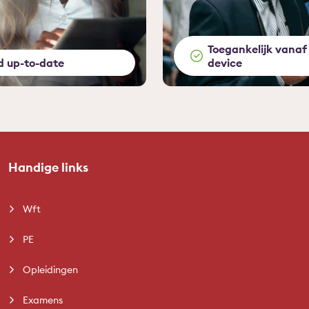
Toegankelijk vanaf 
jd up-to-date
device
Handige links
Wft
PE
Opleidingen
Examens