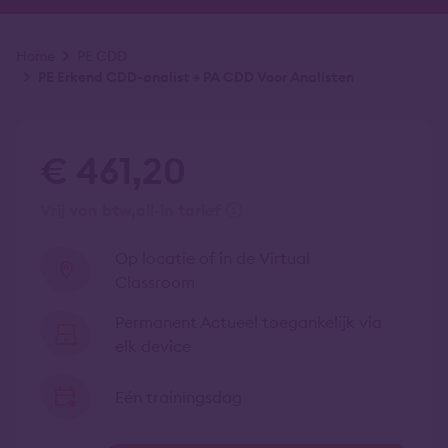
Kruimelpad
Home
PE CDD
PE Erkend CDD-analist + PA CDD Voor Analisten
€ 461,20
vrij van btw
all-in tarief
Op locatie of in de Virtual
Classroom
Permanent Actueel toegankelijk via
elk device
Eén trainingsdag