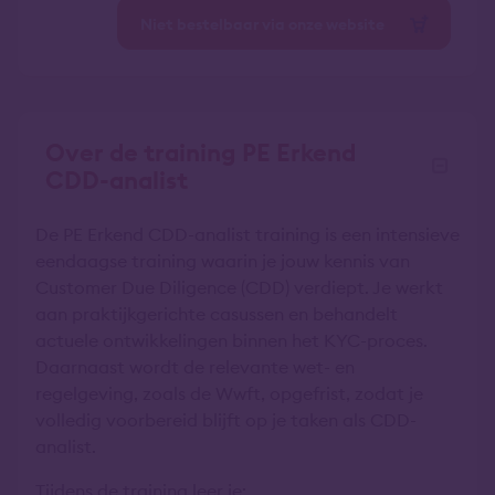
Niet bestelbaar via onze website
Over de training PE Erkend
CDD-analist
De PE Erkend CDD-analist training is een intensieve
eendaagse training waarin je jouw kennis van
Customer Due Diligence (CDD) verdiept. Je werkt
aan praktijkgerichte casussen en behandelt
actuele ontwikkelingen binnen het KYC-proces.
Daarnaast wordt de relevante wet- en
regelgeving, zoals de Wwft, opgefrist, zodat je
volledig voorbereid blijft op je taken als CDD-
analist.
Tijdens de training leer je: