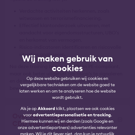
Verdachte activiteiten herkennen, zoals
witwassen en terrorismefinanciering.
Effectief klantonderzoek uitvoeren, met
aandacht voor eigendomsstructuren, UBO’s
en herkomst van vermogen.
Risico-indicatoren identificeren en risicovolle
situaties analyseren.
Wij maken gebruik van
cookies
Na deze training ben je niet alleen PE-compliant,
maar ook beter uitgerust om risico’s te signaleren
Op deze website gebruiken wij cookies en
en de integriteit van de financiële sector te
vergelijkbare technieken om de website goed te
bewaken.
laten werken en om te analyseren hoe de website
wordt gebruikt.
Als je op
Akkoord
klikt, plaatsen we ook cookies
Over Permanent Actueel
voor
advertentiepersonalisatie en tracking
.
Hiermee kunnen wij en derden (zoals Google en
CDD voor Analisten
onze advertentiepartners) advertenties relevanter
maken. Wil je dit liever niet, dan kun je natuurlijk