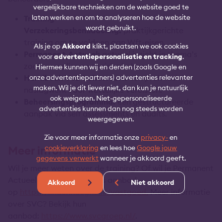
vergelijkbare technieken om de website goed te
laten werken en om te analyseren hoe de website
Training
wordt gebruikt.
Verzekeringsbemiddeling:
praktijkgerichte
training om te voldoen aan Wft-eisen.
Als je op
Akkoord
klikt, plaatsen we ook cookies
Permanent Actueel:
actueel inzicht in thema’s
voor
advertentiepersonalisatie en tracking
.
zoals compliance en risicobeheer.
Hiermee kunnen wij en derden (zoals Google en
Handboek VvE-beheerders:
onze advertentiepartners) advertenties relevanter
een praktisch
maken. Wil je dit liever niet, dan kun je natuurlijk
naslagwerk voor wettelijke vereisten.
ook weigeren. Niet-gepersonaliseerde
Beheersingsprogramma:
een gestructureerde
advertenties kunnen dan nog steeds worden
aanpak via self assessments en audits.
weergegeven.
Zie voor meer informatie onze
privacy-
en
Meer informatie
cookieverklaring
en lees hoe
Google jouw
gegevens verwerkt
wanneer je akkoord geeft.
Wil je meer weten over de training? Of wil je Permanent
Actueel blijven? Bekijk ons aanbod
Akkoord
Niet akkoord
op
https://lindenhaeghe.nl/vastgoed.
Meer informatie
over SVC? Bekijk hun
aanbod:
https://www.svcgroep.nl/
.