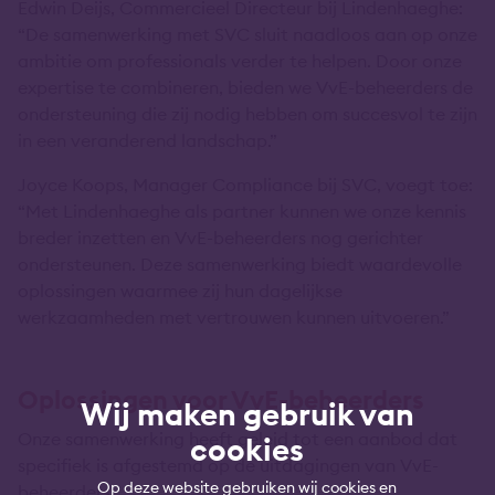
Edwin Deijs, Commercieel Directeur bij Lindenhaeghe:
“De samenwerking met SVC sluit naadloos aan op onze
ambitie om professionals verder te helpen. Door onze
expertise te combineren, bieden we VvE-beheerders de
ondersteuning die zij nodig hebben om succesvol te zijn
in een veranderend landschap.”
Joyce Koops, Manager Compliance bij SVC, voegt toe:
“Met Lindenhaeghe als partner kunnen we onze kennis
breder inzetten en VvE-beheerders nog gerichter
ondersteunen. Deze samenwerking biedt waardevolle
oplossingen waarmee zij hun dagelijkse
werkzaamheden met vertrouwen kunnen uitvoeren.”
Oplossingen voor VvE-beheerders
Wij maken gebruik van
Onze samenwerking heeft geleid tot een aanbod dat
cookies
specifiek is afgestemd op de uitdagingen van VvE-
Op deze website gebruiken wij cookies en
beheerders: