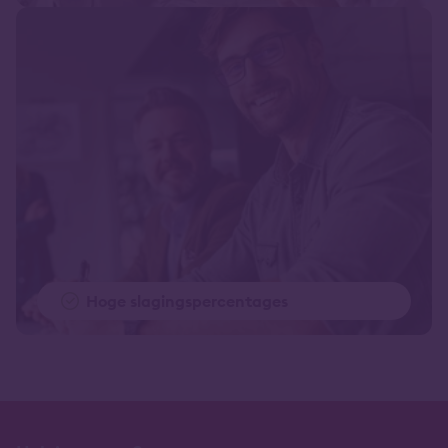
Hoge slagingspercentages