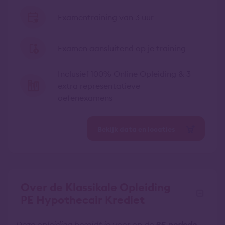
Examentraining van 3 uur
Examen aansluitend op je training
Inclusief 100% Online Opleiding & 3
extra representatieve
oefenexamens
Bekijk data en locaties
Over de Klassikale Opleiding
PE Hypothecair Krediet
Deze opleiding bereidt je voor op de
PE-periode