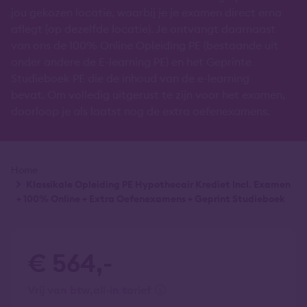
jou gekozen locatie, waarbij je je examen direct erna
aflegt (op dezelfde locatie). Je ontvangt daarnaast
van ons de 100% Online Opleiding PE (bestaande uit
onder andere de E-learning PE) en het Geprinte
Studieboek PE die de inhoud van de e-learning
bevat. Om volledig uitgerust te zijn voor het examen,
doorloop je als laatst nog de extra oefenexamens.
Kruimelpad
Home
Klassikale Opleiding PE Hypothecair Krediet Incl. Examen
+ 100% Online + Extra Oefenexamens + Geprint Studieboek
€ 564,-
vrij van btw
all-in tarief