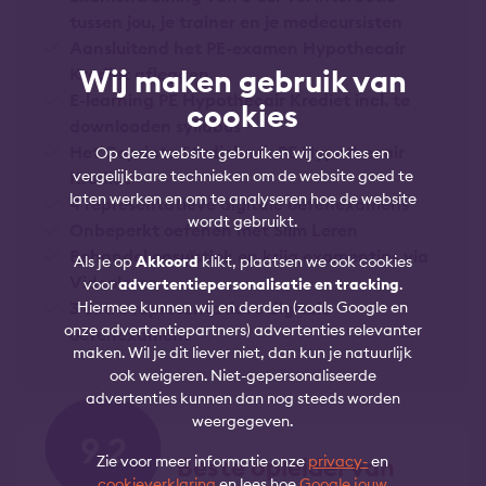
tussen jou, je trainer en je medecursisten
Aansluitend het PE-examen Hypothecair
Wij maken gebruik van
Krediet afleggen
E-learning PE Hypothecair Krediet incl. te
cookies
downloaden syllabus
Het Geprinte Studieboek PE Hypothecair
Op deze website gebruiken wij cookies en
vergelijkbare technieken om de website goed te
Krediet
laten werken en om te analyseren hoe de website
4 representatieve digitale oefenexamens
wordt gebruikt.
Onbeperkt oefenen met Slim Leren
Behandel casuïstiek en krijg examentips via
Als je op
Akkoord
klikt, plaatsen we ook cookies
Videoleren
voor
advertentiepersonalisatie en tracking
.
3 extra representatieve digitale
Hiermee kunnen wij en derden (zoals Google en
onze advertentiepartners) advertenties relevanter
oefenexamens
maken. Wil je dit liever niet, dan kun je natuurlijk
ook weigeren. Niet-gepersonaliseerde
advertenties kunnen dan nog steeds worden
weergegeven.
9,2
Beste opleider van
Zie voor meer informatie onze
privacy-
en
cookieverklaring
en lees hoe
Google jouw