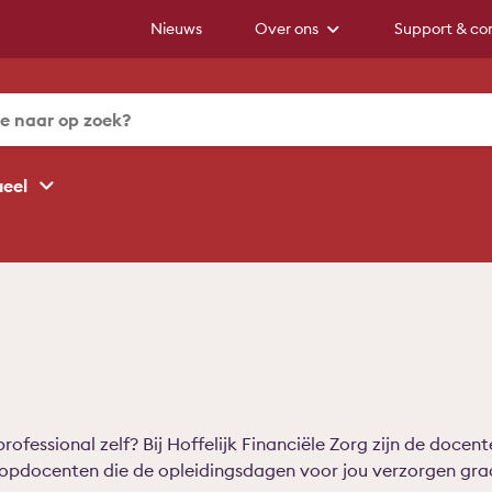
Nieuws
Over ons
Support & co
ueel
ofessional zelf? Bij Hoffelijk Financiële Zorg zijn de docen
topdocenten die de opleidingsdagen voor jou verzorgen gra