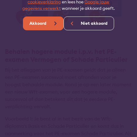
cookieverklaring
en lees hoe
Google jouw
gegevens verwerkt
wanneer je akkoord geeft.
Akkoord
Niet akkoord
Behalen hogere module i.p.v. het PE-
examen Vermogen of Schade Particulier
Bij het afleggen van je PE-examen geldt dat je alleen
een PE-examen succesvol moet afronden voor je
hoogst behaalde module. Rond je op een later moment
een nieuw Wft-examen, voor een hogere module,
succesvol af dan betekent dit dat je eerdere PE-
verplichting vervalt.
Voorbeeld 1: Je bent al in het bezit van de Wft-
diploma's Basis en Schade Particulier en komt dus in
aanmerking voor het PE-examen Schade Particulier. Als