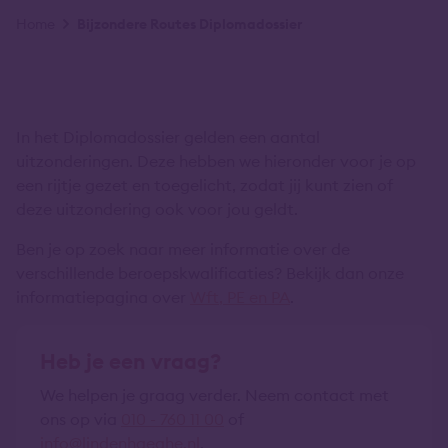
Kruimelpad
Home
Bijzondere Routes Diplomadossier
In het Diplomadossier gelden een aantal
uitzonderingen. Deze hebben we hieronder voor je op
een rijtje gezet en toegelicht, zodat jij kunt zien of
deze uitzondering ook voor jou geldt.
Ben je op zoek naar meer informatie over de
verschillende beroepskwalificaties? Bekijk dan onze
informatiepagina over
Wft, PE en PA
.
Heb je een vraag?
We helpen je graag verder. Neem contact met
ons op via
010 - 760 11 00
of
info@lindenhaeghe.nl
.