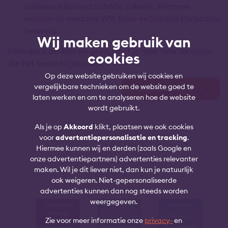
adviseursdiploma Schade Zakelijk. Hiermee
worden de modules Wft Basis en Schade Particulier
hersteld.
Wij maken gebruik van
Uiteraard denken we graag met je mee over de route
cookies
die het beste bij jou past.
Op deze website gebruiken wij cookies en
vergelijkbare technieken om de website goed te
Plan je examen in
laten werken en om te analyseren hoe de website
wordt gebruikt.
Als je op
Akkoord
klikt, plaatsen we ook cookies
voor
advertentiepersonalisatie en tracking
.
Hiermee kunnen wij en derden (zoals Google en
onze advertentiepartners) advertenties relevanter
maken. Wil je dit liever niet, dan kun je natuurlijk
ook weigeren. Niet-gepersonaliseerde
advertenties kunnen dan nog steeds worden
weergegeven.
Zie voor meer informatie onze
privacy-
en