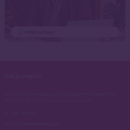
Altijd actueel
Heb je vragen?
Je kan ons van maandag t/m vrijdag bereiken tussen 09.00 -
12.00 en 13.00 - 16.00 uur, neem contact op via:
010 - 760 11 00
support@lindenhaeghe.nl