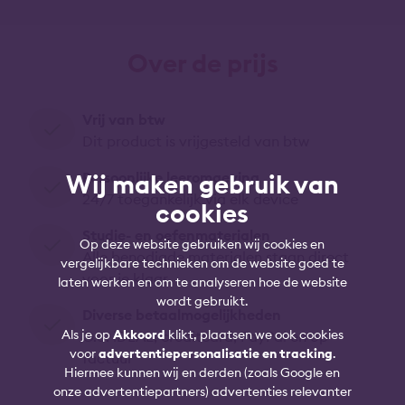
Over de prijs
Vrij van btw
Dit product is vrijgesteld van btw
Wij maken gebruik van
Persoonlijke leeromgeving
24/7 toegankelijk via elk device
cookies
Studie- en oefenmaterialen
Op deze website gebruiken wij cookies en
Alle benodigde materialen staan direct
vergelijkbare technieken om de website goed te
voor je klaar
laten werken en om te analyseren hoe de website
wordt gebruikt.
Diverse betaalmogelijkheden
Als je op
Akkoord
klikt, plaatsen we ook cookies
O.a. iDEAL, creditcard, PayPal en op
voor
advertentiepersonalisatie en tracking
.
factuur
Hiermee kunnen wij en derden (zoals Google en
onze advertentiepartners) advertenties relevanter