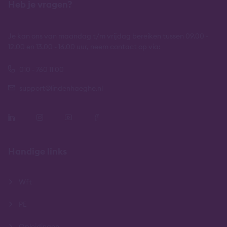
Heb je vragen?
Je kan ons van maandag t/m vrijdag bereiken tussen 09.00 -
12.00 en 13.00 - 16.00 uur, neem contact op via:
010 - 760 11 00
support@lindenhaeghe.nl
Handige links
Wft
PE
Opleidingen