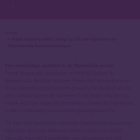
Kruimelpad
Home
Frank Paalman Blikt Terug Op 25 Jaar Opleiden en
Waardevolle Samenwerkingen
Een veelzijdige carrière in de financiële sector
Frank begon zijn loopbaan in 1998 bij Dukers &
Baelemans, destijds nog een financieel adviesbureau.
In de daaropvolgende jaren groeide het bedrijf uit tot
een toonaangevende opleider in de financiële sector.
Frank was hier nauw bij betrokken, zowel als trainer als
in de ontwikkeling van opleidingsprogramma’s.
“Ik ben ooit begonnen als junior hypotheekadviseur en
heb door de jaren heen een breed scala aan rollen
vervuld. Van het begeleiden van docenten tot het