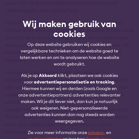
maar dat de daaropvolgende kennismaking met
Lindenhaeghe zeer positief was.
Wij maken gebruik van
“Vanaf de eerste gesprekken met Wesley en Edwin
voelde ik mij welkom. Er werd echt geluisterd naar onze
cookies
situatie, en er was veel begrip voor de veranderingen
Op deze website gebruiken wij cookies en
die op ons afkwamen. Ik heb veel waardering voor de
vergelijkbare technieken om de website goed te
manier waarop Lindenhaeghe deze transitie heeft
laten werken en om te analyseren hoe de website
begeleid.”
wordt gebruikt.
Hoewel Frank besloten heeft zijn werk als
Als je op
Akkoord
klikt, plaatsen we ook cookies
opleidingsprofessional elders voort te zetten, kijkt hij
voor
advertentiepersonalisatie en tracking
.
met een goed gevoel terug op de samenwerking met
Hiermee kunnen wij en derden (zoals Google en
zowel Dukers & Baelemans als Lindenhaeghe. “Zelfs
onze advertentiepartners) advertenties relevanter
maken. Wil je dit liever niet, dan kun je natuurlijk
toen ik aangaf niet mee te gaan, werd daar met
ook weigeren. Niet-gepersonaliseerde
respect en openheid op gereageerd. Wesley zei zelfs:
advertenties kunnen dan nog steeds worden
‘Mocht je ooit van gedachten veranderen, dan staat
weergegeven.
onze deur altijd open.’ Dat typeert voor mij de
professionele en persoonlijke benadering van
Zie voor meer informatie onze
privacy-
en