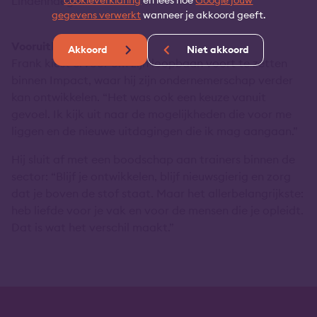
Lindenhaeghe.”
cookieverklaring
en lees hoe
Google jouw
gegevens verwerkt
wanneer je akkoord geeft.
Vooruitblik
Akkoord
Niet akkoord
Frank kiest ervoor om zijn loopbaan voort te zetten
binnen Impact, waar hij zijn ondernemerschap verder
kan ontwikkelen. “Het was ook een keuze vanuit
gevoel. Ik kijk uit naar de mogelijkheden die voor me
liggen en de nieuwe uitdagingen die ik mag aangaan.”
Hij sluit af met een boodschap aan trainers binnen de
sector: “Blijf je ontwikkelen, blijf nieuwsgierig en zorg
dat je boven de stof staat. Maar het allerbelangrijkste:
heb liefde voor je vak en voor de mensen die je opleidt.
Dat is wat het verschil maakt.”