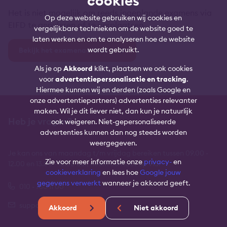
cookies
Het is niet mogelijk om reeds ingeplande examens via
Op deze website gebruiken wij cookies en
EIFD te annuleren of te verplaatsen.
vergelijkbare technieken om de website goed te
laten werken en om te analyseren hoe de website
wordt gebruikt.
Bekijk het examenaanbod
Als je op
Akkoord
klikt, plaatsen we ook cookies
voor
advertentiepersonalisatie en tracking
.
Hiermee kunnen wij en derden (zoals Google en
onze advertentiepartners) advertenties relevanter
maken. Wil je dit liever niet, dan kun je natuurlijk
Heb je vragen?
ook weigeren. Niet-gepersonaliseerde
advertenties kunnen dan nog steeds worden
weergegeven.
Je kan ons van maandag t/m vrijdag bereiken tussen 09.00 -
Zie voor meer informatie onze
privacy-
en
12.00 en 13.00 - 16.00 uur, neem contact op via:
cookieverklaring
en lees hoe
Google jouw
gegevens verwerkt
wanneer je akkoord geeft.
010 - 760 11 00
support@lindenhaeghe.nl
Akkoord
Niet akkoord