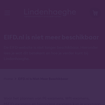
EIFD.nl is niet meer beschikbaar
De EIFD‑website is niet langer beschikbaar. Hieronder
lees je wat dit betekent en hoe je verder kunt bij
Lindenhaeghe.
Kruimelpad
Home
EIFD.nl Is Niet Meer Beschikbaar
Voor het plannen van PE‑examens, Wft‑examens,
MiFID‑examens en bijzondere examens kun je voortaan