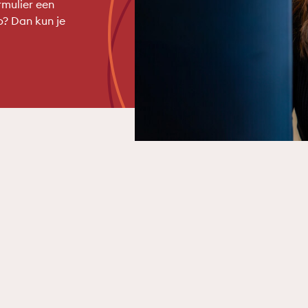
mulier een
p? Dan kun je