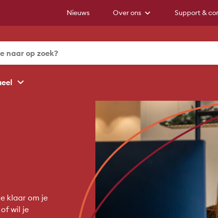
Nieuws
Over ons
Support & co
ueel
e klaar om je
f wil je