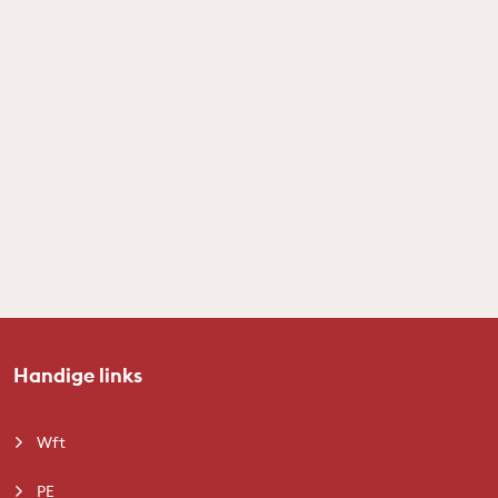
Handige links
Wft
PE