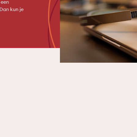
 een
 Dan kun je