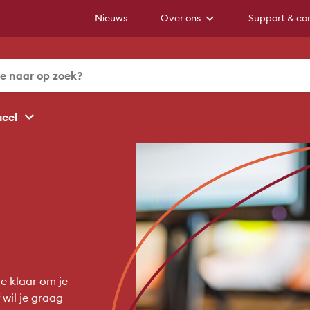
Nieuws
Over ons
Support & co
ueel
e klaar om je
 wil je graag