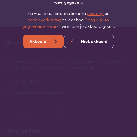
weergegeven.
Zie voor meer informatie onze
privacy-
en
cookieverklaring
en lees hoe
Google jouw
gegevens verwerkt
wanneer je akkoord geeft.
Akkoord
Niet akkoord
Heb je vragen?
Je kan ons van maandag t/m vrijdag bereiken tussen 09.00 -
12.00 en 13.00 - 16.00 uur, neem contact op via:
010 - 760 11 00
support@lindenhaeghe.nl
Handige links