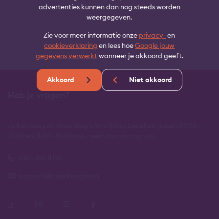
advertenties kunnen dan nog steeds worden
weergegeven.
Zie voor meer informatie onze
privacy-
en
cookieverklaring
en lees hoe
Google jouw
gegevens verwerkt
wanneer je akkoord geeft.
Akkoord
Niet akkoord
Heb je vragen?
Je kan ons van maandag t/m vrijdag bereiken tussen 09.00 -
12.00 en 13.00 - 16.00 uur, neem contact op via:
010 - 760 11 00
support@lindenhaeghe.nl