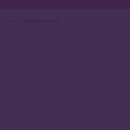
Kruimelpad
Home
Afspraak Jermaine