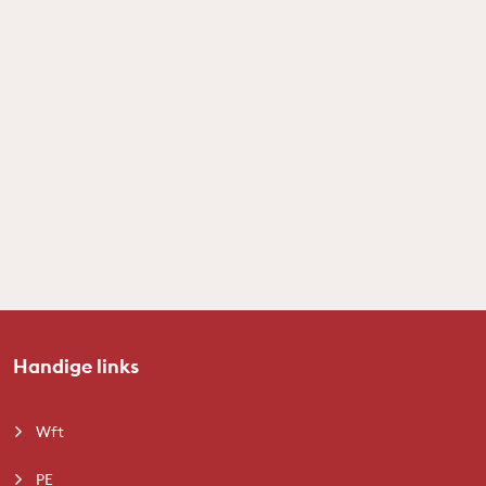
Handige links
Wft
PE