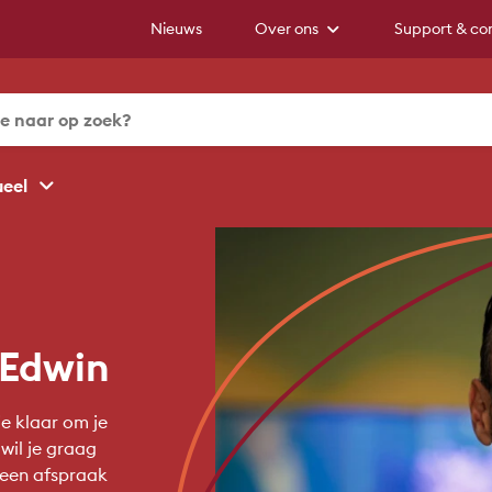
Nieuws
Over ons
Support & co
ueel
 Edwin
e klaar om je
wil je graag
 een afspraak