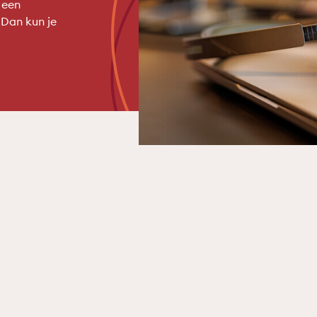
 een
 Dan kun je