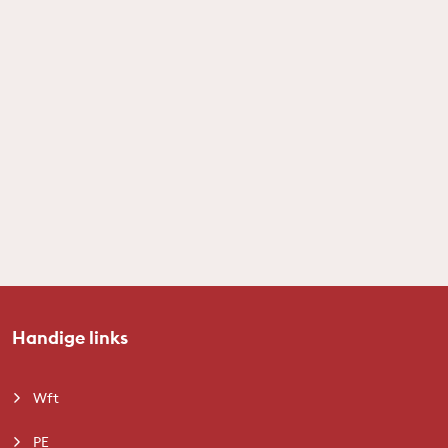
Handige links
Wft
PE