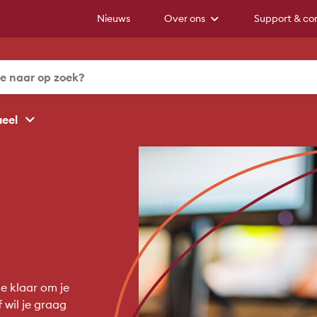
Nieuws
Over ons
Support & co
ueel
e klaar om je
 wil je graag